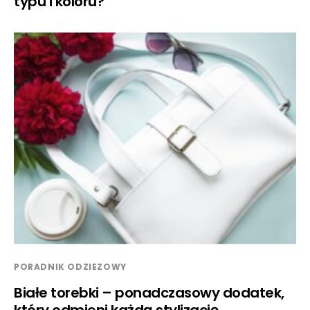
typu i koloru?
PORADNIK ODZIEZOWY
Białe torebki – ponadczasowy dodatek,
który odmieni każdą stylizację