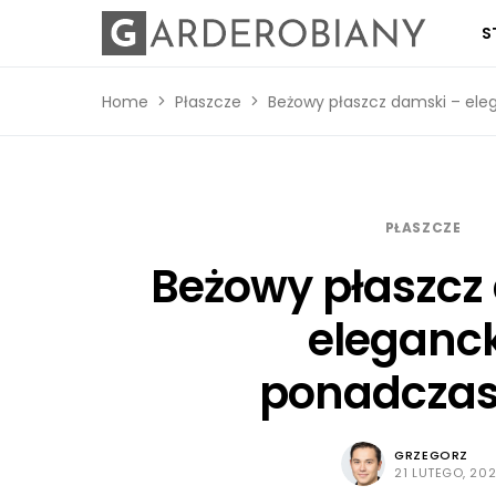
S
Home
Płaszcze
Beżowy płaszcz damski – ele
PŁASZCZE
Beżowy płaszcz
eleganck
ponadcza
GRZEGORZ
21 LUTEGO, 20