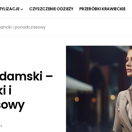
TYLIZACJE
CZYSZCZENIE ODZIEŻY
PRZERÓBKI KRAWIECKIE
gancki i ponadczasowy
 damski –
i i
sowy
24