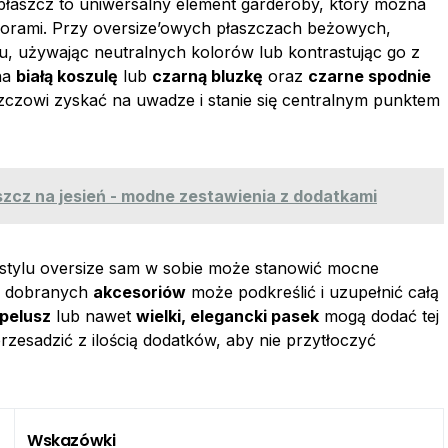
płaszcz to uniwersalny element garderoby, który można
olorami. Przy oversize’owych płaszczach beżowych,
u, używając neutralnych kolorów lub kontrastując go z
na
białą koszulę
lub
czarną bluzkę
oraz
czarne spodnie
zczowi zyskać na uwadze i stanie się centralnym punktem
szcz na jesień - modne zestawienia z dodatkami
 stylu oversize sam w sobie może stanowić mocne
ze dobranych
akcesoriów
może podkreślić i uzupełnić całą
pelusz
lub nawet
wielki, elegancki pasek
mogą dodać tej
 przesadzić z ilością dodatków, aby nie przytłoczyć
Wskazówki