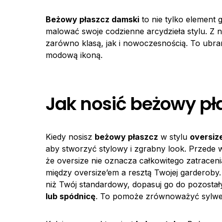
Beżowy płaszcz damski
to nie tylko element
malować swoje codzienne arcydzieła stylu. Z
zarówno klasą, jak i nowoczesnością. To ubrani
modową ikoną.
Jak nosić beżowy pła
Kiedy nosisz
beżowy płaszcz
w stylu
oversiz
aby stworzyć stylowy i zgrabny look. Przede ws
że oversize nie oznacza całkowitego zatracen
między oversize’em a resztą Twojej garderoby
niż Twój standardowy, dopasuj go do pozostał
lub spódnicę
. To pomoże zrównoważyć sylwetk