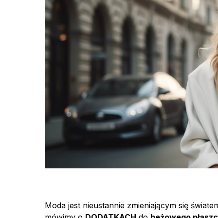
Moda jest nieustannie zmieniającym się świate
mówimy o
DODATKACH
do
beżowego płaszc