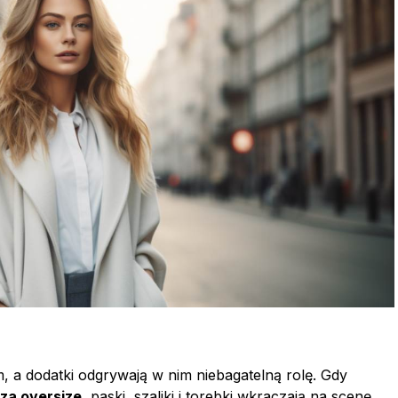
m, a dodatki odgrywają w nim niebagatelną rolę. Gdy
za oversize
, paski, szaliki i torebki wkraczają na scenę,