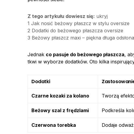
Z tego artykułu dowiesz się:
ukryj
1
Jak nosić beżowy płaszcz w stylu oversize
2
Dodatki do beżowego płaszcza oversize
3
Beżowy płaszcz maxi – piękna długa odsłon
Jednak
co pasuje do beżowego płaszcza
, ab
tkwi w wyborze dodatków. Oto kilka inspirując
Dodatki
Zastosowani
Czarne kozaki za kolano
Tworzą efekto
Beżowy szal z frędzlami
Podkreśla kolo
Czerwona torebka
Dodaje odważne