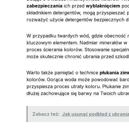
zabezpieczania
ich przed
wyblaknięciem
pod
składnikiem detergentów, mogą przyspieszać p
rozważyć użycie detergentów bezpiecznych d
W przypadku twardych wód, gdzie obecność m
kluczowym elementem. Nadmiar minerałów w wo
proces ścierania kolorów. Stosowanie specj
może skutecznie chronić ubrania przed szkod
Warto także pamiętać o technice
płukania zi
kolorów. Gorąca woda może powodować bardzie
przyspiesza proces utraty koloru. Płukanie z
dłużej zachowujące się barwy na Twoich ubra
Zobacz też:
Jak usunąć podkład z ubrania