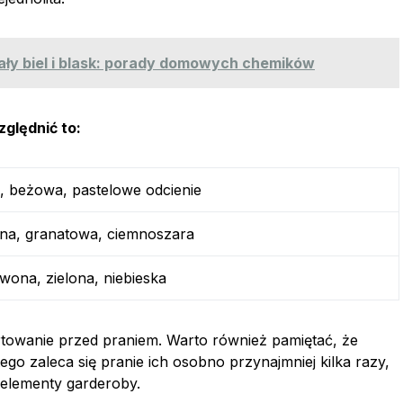
ały biel i blask: porady domowych chemików
ględnić to:
a, beżowa, pastelowe odcienie
na, granatowa, ciemnoszara
wona, zielona, niebieska
ortowanie przed praniem. Warto również pamiętać, że
atego zaleca się pranie ich osobno przynajmniej kilka razy,
elementy garderoby.