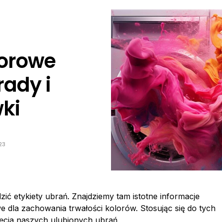
lorowe
rady i
ki
23
ć etykiety ubrań. Znajdziemy tam istotne informacje
e dla zachowania trwałości kolorów. Stosując się do tych
cia naszych ulubionych ubrań.