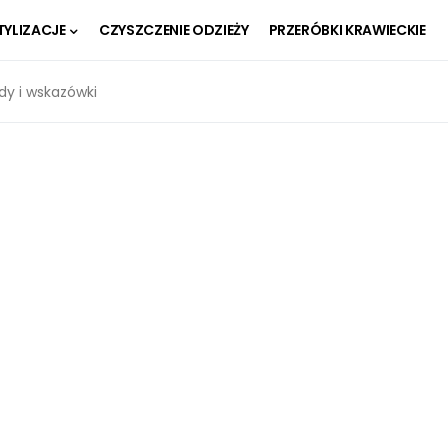
TYLIZACJE
CZYSZCZENIE ODZIEŻY
PRZERÓBKI KRAWIECKIE
dy i wskazówki