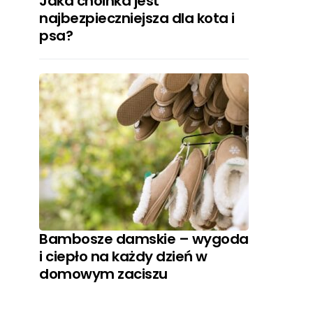
Jaka choinka jest
najbezpieczniejsza dla kota i
psa?
Bambosze damskie – wygoda
i ciepło na każdy dzień w
domowym zaciszu