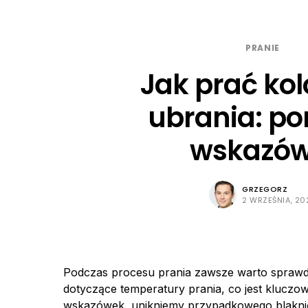
PRANIE
Jak prać ko
ubrania: po
wskazów
GRZEGORZ
2 WRZEŚNIA, 20
Podczas procesu prania zawsze warto sprawdzi
dotyczące temperatury prania, co jest kluczow
wskazówek, unikniemy przypadkowego blaknię