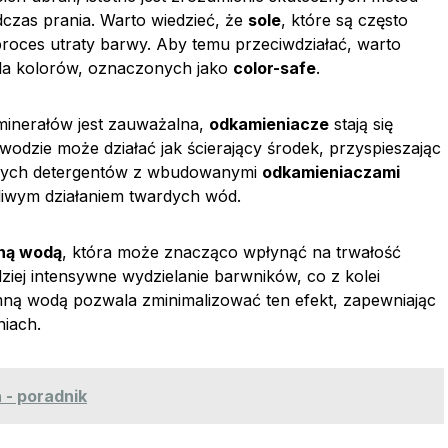
czas prania. Warto wiedzieć, że
sole
, które są często
roces utraty barwy. Aby temu przeciwdziałać, warto
la kolorów, oznaczonych jako
color-safe
.
inerałów jest zauważalna,
odkamieniacze
stają się
dzie może działać jak ścierający środek, przyspieszając
alnych detergentów z wbudowanymi
odkamieniaczami
liwym działaniem twardych wód.
mną wodą
, która może znacząco wpłynąć na trwałość
j intensywne wydzielanie barwników, co z kolei
imną wodą pozwala zminimalizować ten efekt, zapewniając
niach.
 - poradnik