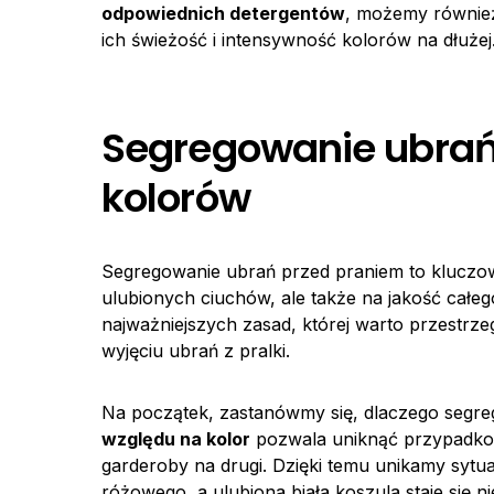
odpowiednich detergentów
, możemy również
ich świeżość i intensywność kolorów na dłużej
Segregowanie ubrań
kolorów
Segregowanie ubrań przed praniem to kluczow
ulubionych ciuchów, ale także na jakość całe
najważniejszych zasad, której warto przestrz
wyjęciu ubrań z pralki.
Na początek, zastanówmy się, dlaczego segrega
względu na kolor
pozwala uniknąć przypadko
garderoby na drugi. Dzięki temu unikamy sytuacj
różowego, a ulubiona biała koszula staje się nie