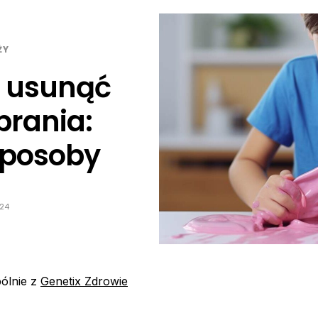
ŻY
e usunąć
brania:
sposoby
024
ólnie z
Genetix Zdrowie