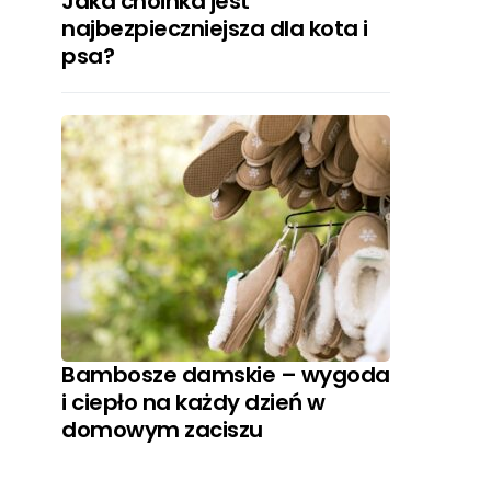
Jaka choinka jest
najbezpieczniejsza dla kota i
psa?
Bambosze damskie – wygoda
i ciepło na każdy dzień w
domowym zaciszu