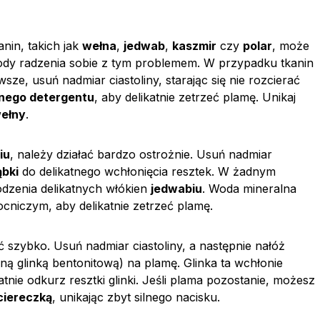
anin, takich jak
wełna
,
jedwab
,
kaszmir
czy
polar
, może
tody radzenia sobie z tym problemem. W przypadku tkanin
wsze, usuń nadmiar ciastoliny, starając się nie rozcierać
tnego detergentu
, aby delikatnie zetrzeć plamę. Unikaj
ełny
.
iu
, należy działać bardzo ostrożnie. Usuń nadmiar
ąbki
do delikatnego wchłonięcia resztek. W żadnym
odzenia delikatnych włókien
jedwabiu
. Woda mineralna
iczym, aby delikatnie zetrzeć plamę.
ać szybko. Usuń nadmiar ciastoliny, a następnie nałóż
ą glinką bentonitową) na plamę. Glinka ta wchłonie
katnie odkurz resztki glinki. Jeśli plama pozostanie, możesz
ciereczką
, unikając zbyt silnego nacisku.