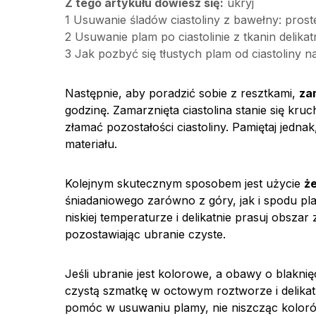
Z tego artykułu dowiesz się:
ukryj
1
Usuwanie śladów ciastoliny z bawełny: proste
2
Usuwanie plam po ciastolinie z tkanin delikatn
3
Jak pozbyć się tłustych plam od ciastoliny n
Następnie, aby poradzić sobie z resztkami,
za
godzinę. Zamarznięta ciastolina stanie się kruc
złamać pozostałości ciastoliny. Pamiętaj jednak
materiału.
Kolejnym skutecznym sposobem jest użycie
ż
śniadaniowego zarówno z góry, jak i spodu pla
niskiej temperaturze i delikatnie prasuj obszar 
pozostawiając ubranie czyste.
Jeśli ubranie jest kolorowe, a obawy o blaknię
czystą szmatkę w octowym roztworze i delikatn
pomóc w usuwaniu plamy, nie niszcząc koloró