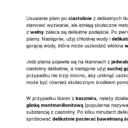
Usuwanie plam po
ciastolinie
z delikatnych tk
stanowić wyzwanie, ale istnieją skuteczne me
z
wełny
zaleca się delikatne podejście. Po pier
plamy. Następnie, użyj chłodnej wody i
delika
gorącej wody, która może uszkodzić włókna
w
Jeśli plama pojawiła się na tkaninach z
jedwab
ciastoliny delikatnie, a następnie użyj
suchej g
przypadku nie trzyj mocno, aby uniknąć uszk
może być również skutecznym środkiem pomocn
W przypadku tkanin z
kaszmiru
, należy dział
glinkę montmorillonitową
(popularnie nazywan
substancję z ciastoliny. Po kilku minutach deli
spróbować
delikatnie pocierać bawełnianą ś