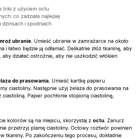
 triki z użyciem octu
ych: co zadziała najlepiej
a dżinsach i spodniach
mroź ubranie
. Umieść ubranie w zamrażarce na około
ha i łatwo będzie ją odłamać. Delikatnie złóż tkaninę, aby
, aby działać ostrożnie, aby nie uszkodzić włókien
elaza do prasowania
. Umieść kartkę papieru
my ciastoliny. Następnie użyj żelaza do prasowania na
z ciastoliną. Papier pochłonie stopioną ciastolinę,
cie kolorów są na miejscu, skorzystaj z
octu
. Zanurz
ie przetrzyj plamę ciastoliny. Octowy roztwór powinien
w tkaniny. Po zakończeniu tego procesu, dokładnie