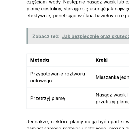
częściami wody. Następnie nasącz wacik lub cz
plamę ciastoliny, starając się usunąć jak najw
efektywnie, penetrując włókna bawełny i rozp
Zobacz też:
Jak bezpiecznie oraz skutec
Metoda
Kroki
Przygotowanie roztworu
Mieszanka jedn
octowego
Nasącz wacik l
Przetrzyj plamę
przetrzyj plamę
Jednakże, niektóre plamy mogą być uparte i 
zamiast samego roztworu octowego, można zm