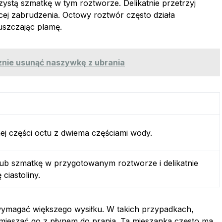
ystą szmatkę w tym roztworze. Delikatnie przetrzyj
ięcej zabrudzenia. Octowy roztwór często działa
uszczając plamę.
znie usunąć naszywkę z ubrania
ej części octu z dwiema częściami wody.
ub szmatkę w przygotowanym roztworze i delikatnie
 ciastoliny.
wymagać większego wysiłku. W takich przypadkach,
ieszać go z płynem do prania. Ta mieszanka często ma