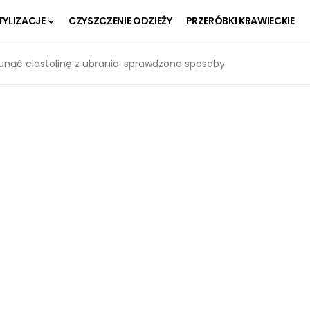
TYLIZACJE
CZYSZCZENIE ODZIEŻY
PRZERÓBKI KRAWIECKIE
unąć ciastolinę z ubrania: sprawdzone sposoby