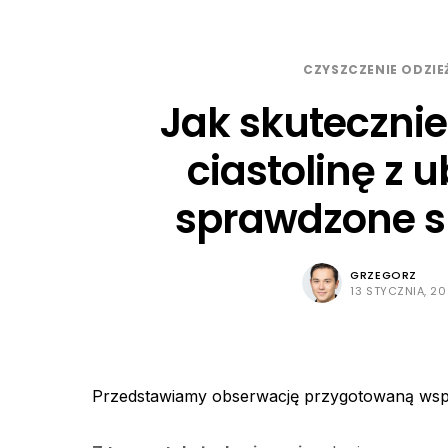
CZYSZCZENIE ODZIE
Jak skuteczni
ciastolinę z u
sprawdzone 
GRZEGORZ
13 STYCZNIA, 2
Przedstawiamy obserwację przygotowaną wsp