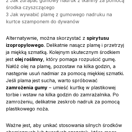
2
Jak zdrapać gumowy nadruk z tkaniny za pomocą
środka czyszczącego
3
Jak wywabić plamę z gumowego nadruku na
kurtce szamponem do dywanów
Alternatywnie, można skorzystać z
spirytusu
izopropylowego
. Delikatnie nasącz plamę i przetrzyj
ja miękką szmatką. Kolejnym skutecznym środkiem
jest
olej roślinny
, który pomaga rozpuścić gumę.
Nałóż olej na plamę, pozostaw na kilka godzin, a
następnie usuń nadmiar za pomocą miękkiej szmatki.
Jeśli plama jest sucha, warto spróbować
zamrożenia gumy
– umieść kurtkę w plastikowej
torbie i wstaw na kilka godzin do zamrażalnika. Po
zamrożeniu, delikatnie zeskrob nadruk za pomocą
plastikowego noża.
Ważne jest, aby unikać stosowania silnych środków