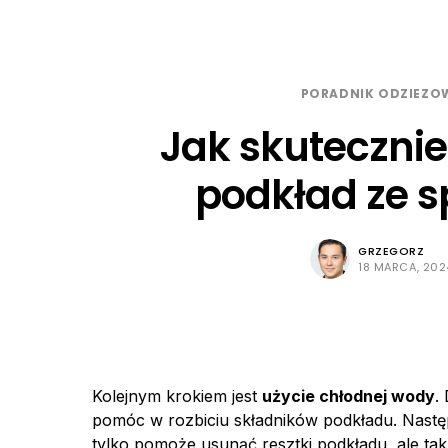
PORADNIK ODZIEZO
Jak skuteczni
podkład ze s
GRZEGORZ
18 MARCA, 202
Kolejnym krokiem jest
użycie chłodnej wody
.
pomóc w rozbiciu składników podkładu. Nastę
tylko pomoże usunąć resztki podkładu, ale takż