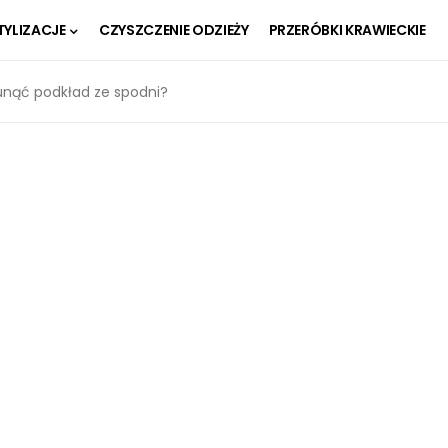
TYLIZACJE
CZYSZCZENIE ODZIEŻY
PRZERÓBKI KRAWIECKIE
unąć podkład ze spodni?