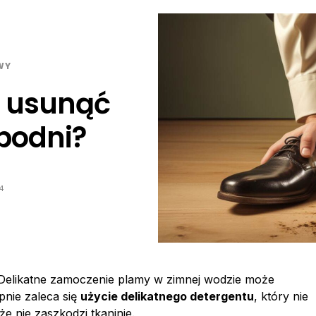
WY
e usunąć
podni?
4
 Delikatne zamoczenie plamy w zimnej wodzie może
pnie zaleca się
użycie delikatnego detergentu
, który nie
e nie zaszkodzi tkaninie.