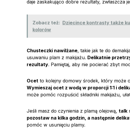
daje zaskakująco dobre rezultaty, zwłaszcza je
Zobacz też:
Dziecince kontrasty także k
kolorów
Chusteczki nawilżane
, takie jak te do dema
usuwaniu plam z makijażu.
Delikatnie przetr
rezultaty
. Pamiętaj, aby nie pocierać zbyt mo
Ocet
to kolejny domowy środek, który może o
Wymieszaj ocet z wodą w proporcji 1:1 i deli
może pomóc rozpuścić składniki makijażu, ułat
Jeśli masz do czynienia z plamą olejową,
talk
m
pozostaw na kilka godzin, a następnie delika
pomóc w usunięciu plamy.