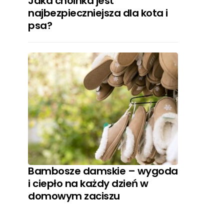
Jaka choinka jest
najbezpieczniejsza dla kota i
psa?
Bambosze damskie – wygoda
i ciepło na każdy dzień w
domowym zaciszu