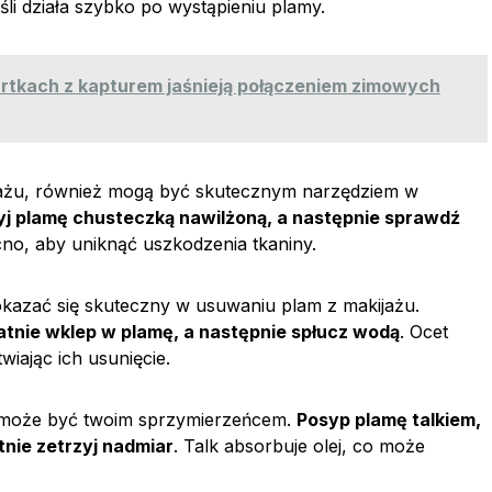
śli działa szybko po wystąpieniu plamy.
urtkach z kapturem jaśnieją połączeniem zimowych
kijażu, również mogą być skutecznym narzędziem w
zyj plamę chusteczką nawilżoną, a następnie sprawdź
cno, aby uniknąć uszkodzenia tkaniny.
kazać się skuteczny w usuwaniu plam z makijażu.
katnie wklep w plamę, a następnie spłucz wodą
. Ocet
wiając ich usunięcie.
oże być twoim sprzymierzeńcem.
Posyp plamę talkiem,
tnie zetrzyj nadmiar
. Talk absorbuje olej, co może