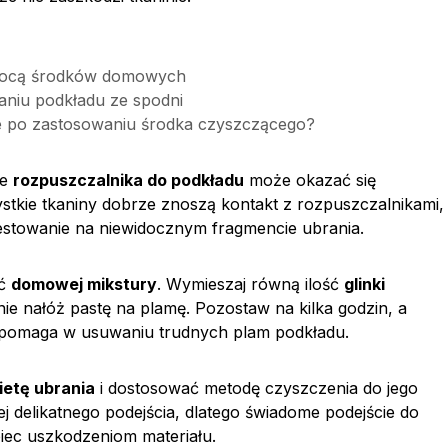
omocą środków domowych
niu podkładu ze spodni
ie po zastosowaniu środka czyszczącego?
ie
rozpuszczalnika do podkładu
może okazać się
ystkie tkaniny dobrze znoszą kontakt z rozpuszczalnikami,
estowanie na niewidocznym fragmencie ubrania.
ać
domowej mikstury
. Wymieszaj równą ilość
glinki
nie nałóż pastę na plamę. Pozostaw na kilka godzin, a
to pomaga w usuwaniu trudnych plam podkładu.
ietę ubrania
i dostosować metodę czyszczenia do jego
ej delikatnego podejścia, dlatego świadome podejście do
ec uszkodzeniom materiału.