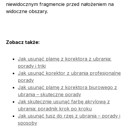
niewidocznym fragmencie przed nałożeniem na
widoczne obszary.
Zobacz także:
Jak usunąć plamę z korektora z ubrania:
porady i triki
Jak usunąć korektor z ubrania profesjonalne
porady
Jak usunąć plamę z korektora biurowego z
ubrania – skuteczne porady
Jak skutecznie usunąć farbę akrylową z
ubrania: poradnik krok po kroku
Jak usunąć tusz do rzęs z ubrania – porady i
sposoby