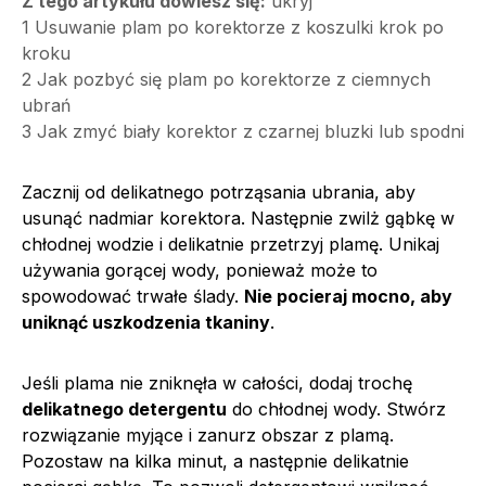
Z tego artykułu dowiesz się:
ukryj
1
Usuwanie plam po korektorze z koszulki krok po
kroku
2
Jak pozbyć się plam po korektorze z ciemnych
ubrań
3
Jak zmyć biały korektor z czarnej bluzki lub spodni
Zacznij od delikatnego potrząsania ubrania, aby
usunąć nadmiar korektora. Następnie zwilż gąbkę w
chłodnej wodzie i delikatnie przetrzyj plamę. Unikaj
używania gorącej wody, ponieważ może to
spowodować trwałe ślady.
Nie pocieraj mocno, aby
uniknąć uszkodzenia tkaniny
.
Jeśli plama nie zniknęła w całości, dodaj trochę
delikatnego detergentu
do chłodnej wody. Stwórz
rozwiązanie myjące i zanurz obszar z plamą.
Pozostaw na kilka minut, a następnie delikatnie