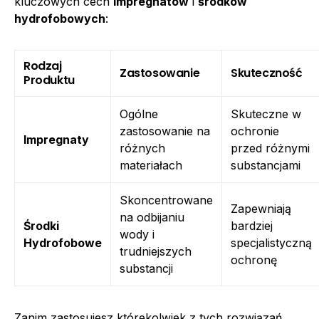
kluczowych cech
impregnatów
i
środków
hydrofobowych
:
Rodzaj
Zastosowanie
Skuteczność
Produktu
Ogólne
Skuteczne w
zastosowanie na
ochronie
Impregnaty
różnych
przed różnymi
materiałach
substancjami
Skoncentrowane
Zapewniają
na odbijaniu
Środki
bardziej
wody i
Hydrofobowe
specjalistyczną
trudniejszych
ochronę
substancji
Zanim zastosujesz którekolwiek z tych rozwiązań,