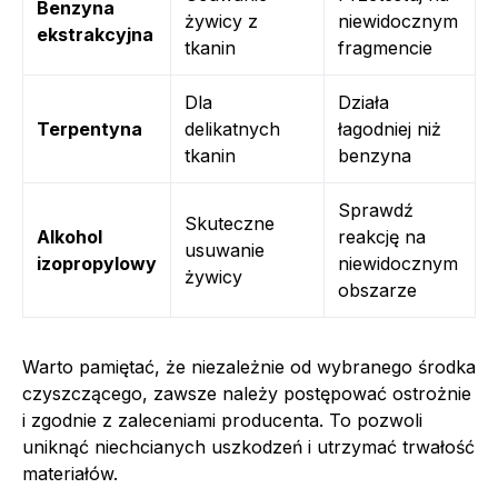
Benzyna
żywicy z
niewidocznym
ekstrakcyjna
tkanin
fragmencie
Dla
Działa
Terpentyna
delikatnych
łagodniej niż
tkanin
benzyna
Sprawdź
Skuteczne
Alkohol
reakcję na
usuwanie
izopropylowy
niewidocznym
żywicy
obszarze
Warto pamiętać, że niezależnie od wybranego środka
czyszczącego, zawsze należy postępować ostrożnie
i zgodnie z zaleceniami producenta. To pozwoli
uniknąć niechcianych uszkodzeń i utrzymać trwałość
materiałów.