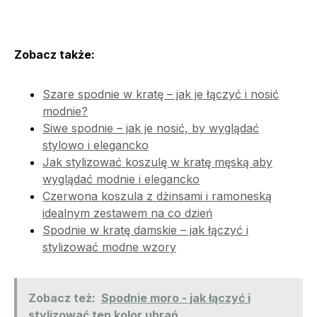
Zobacz także:
Szare spodnie w kratę – jak je łączyć i nosić
modnie?
Siwe spodnie – jak je nosić, by wyglądać
stylowo i elegancko
Jak stylizować koszulę w kratę męską aby
wyglądać modnie i elegancko
Czerwona koszula z dżinsami i ramoneską
idealnym zestawem na co dzień
Spodnie w kratę damskie – jak łączyć i
stylizować modne wzory
Zobacz też:
Spodnie moro - jak łączyć i
stylizować ten kolor ubrań