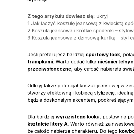
Z tego artykułu dowiesz się:
ukryj
1
Jak łączyć koszulę jeansową z kwiecistą spó
2
Koszula jeansowa i krótkie spodenki – stylow
3
Koszula jeansowa z dżinsową kurtką – styl c
Jeśli preferujesz bardziej
sportowy look
, poł
trampkami
. Warto dodać kilka
nieśmiertelny
przeciwsłoneczne
, aby całość nabierała świe
Odkryj także potencjał koszuli jeansowej w ze
stworzy efektowną i kobiecą stylizację, idealn
będzie doskonałym akcentem, podkreślającym tal
Dla bardziej
wyrazistego looku
, postaw na po
kształcie litery A
. Warto również zainwestow
że całość nabierze charakteru. Do tego
kowboj