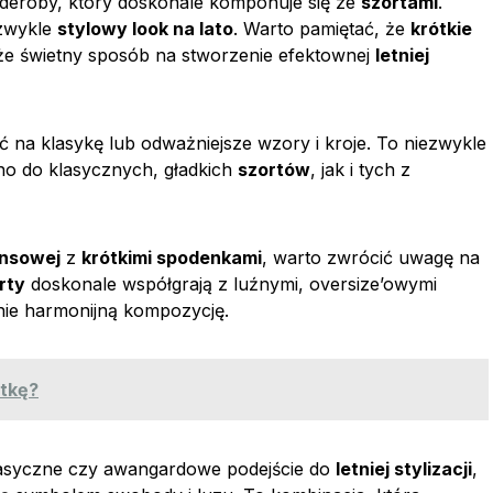
rderoby, który doskonale komponuje się ze
szortami
.
ezwykle
stylowy look na lato
. Warto pamiętać, że
krótkie
kże świetny sposób na stworzenie efektownej
letniej
ć na klasykę lub odważniejsze wzory i kroje. To niezwykle
no do klasycznych, gładkich
szortów
, jak i tych z
ansowej
z
krótkimi spodenkami
, warto zwrócić uwagę na
rty
doskonale współgrają z luźnymi, oversize’owymi
nie harmonijną kompozycję.
atkę?
klasyczne czy awangardowe podejście do
letniej stylizacji
,