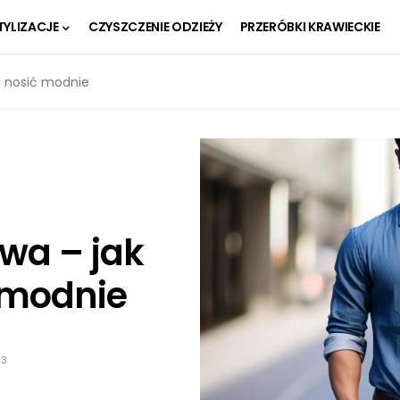
TYLIZACJE
CZYSZCZENIE ODZIEŻY
PRZERÓBKI KRAWIECKIE
 i nosić modnie
wa – jak
ć modnie
23