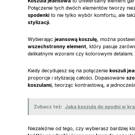
Koszula jeansowa
to uniwersalny element ga
Połączenie tych dwóch elementów tworzy ni
spodenki
to nie tylko wybór komfortu, ale ta
stylizacji
.
Wybierając
jeansową koszulę
, można postawi
wszechstronny element
, który pasuje zarów
delikatnymi wzorami czy kolorowymi detalami.
Kiedy decydujesz się na połączenie
koszuli je
proporcje i stylizację całości. Dopasowane
szo
koszulami
, tworząc kontrastową, a jednocześ
Zobacz też:
Jaka koszula do spodni w kr
Niezależnie od tego, czy wybierasz bardziej 