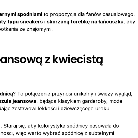
zernymi spodniami
to propozycja dla fanów casualowego,
ty typu sneakers
i
skórzaną torebkę na łańcuszku
, aby
potkania ze znajomymi.
eansową z kwiecistą
dnicą
? To połączenie przynosi unikalny i świeży wygląd,
szula jeansowa
, będąca klasykiem garderoby, może
dając zestawowi lekkości i dziewczęcego uroku.
y
. Staraj się, aby kolorystyka spódnicy pasowała do
tności, więc warto wybrać spódnicę z subtelnymi