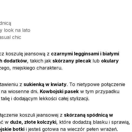
dnicą
y look na lato
asual chic
ącz koszulę jeansową z
czarnymi legginsami i białymi
ch dodatków
, takich jak
skórzany plecak
lub
okulary
żego, miejskiego charakteru.
stawieniu z
sukienką w kwiaty
. To nietypowe połączenie
ą na wiosenne dni.
Kowbojski pasek
w tym przypadku
ię i dodającym lekkości całej stylizacji.
łączenie koszuli jeansowej z
skórzaną spódnicą w
ać w
duże, złote kolczyki
, które dodadzą blasku i sprawią,
skie botki
i jesteś gotowa na wieczór pełen wrażeń.