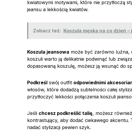
kwiatowymi motywami, które nie przytłoczą st
jeansu a lekkością kwiatów.
Zobacz też:
Koszula męska na co dzień –
Koszula jeansowa
może być zarówno luźna, o
koszuli warto ją delikatnie podwinąć lub zwią
dopasowaną koszulę, możesz ją wsunąć do spódn
Podkreśl
swój outfit
odpowiednimi akcesoria
włosów, które dodadzą subtelności całej styliza
przytłoczyć lekkości połączenia koszuli jeanso
Jeśli
chcesz podkreślić talię
, możesz równie
kontrastujący, aby dodać ciekawego akcentu. 
nadać stylizacji pewien szyk.