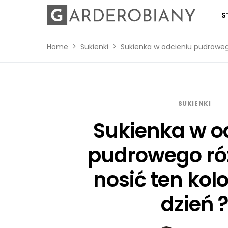
S
Home
Sukienki
Sukienka w odcieniu pudrowego
SUKIENKI
Sukienka w o
pudrowego róż
nosić ten kol
dzień ?