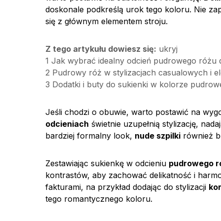
doskonale podkreślą urok tego koloru. Nie z
się z głównym elementem stroju.
Z tego artykułu dowiesz się:
ukryj
1
Jak wybrać idealny odcień pudrowego różu d
2
Pudrowy róż w stylizacjach casualowych i e
3
Dodatki i buty do sukienki w kolorze pudro
Jeśli chodzi o obuwie, warto postawić na wygo
odcieniach
świetnie uzupełnią stylizację, nada
bardziej formalny look,
nude szpilki
również bę
Zestawiając sukienkę w odcieniu
pudrowego r
kontrastów, aby zachować delikatność i harm
fakturami, na przykład dodając do stylizacji
ko
tego romantycznego koloru.