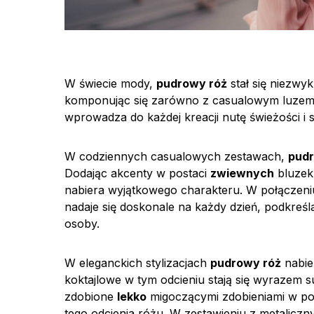
W świecie mody,
pudrowy róż
stał się niezwy
komponując się zarówno z casualowym luzem, j
wprowadza do każdej kreacji nutę świeżości i s
W codziennych casualowych zestawach,
pudr
Dodając akcenty w postaci
zwiewnych
bluzek 
nabiera wyjątkowego charakteru. W połączeniu
nadaje się doskonale na każdy dzień, podkreśl
osoby.
W eleganckich stylizacjach
pudrowy róż
nabie
koktajlowe w tym odcieniu stają się wyrazem s
zdobione
lekko
migoczącymi zdobieniami w pos
tego odcienia różu. W zestawieniu z metalicz