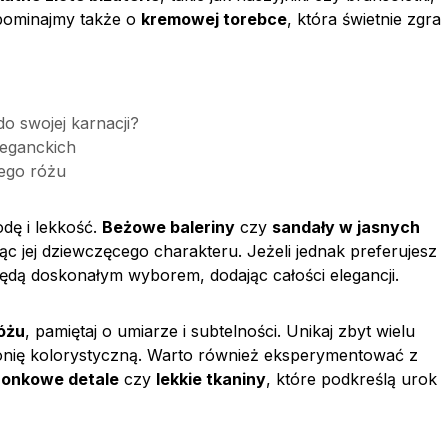
apominajmy także o
kremowej torebce
, która świetnie zgra
o swojej karnacji?
leganckich
wego różu
dę i lekkość.
Beżowe baleriny
czy
sandały w jasnych
jąc jej dziewczęcego charakteru. Jeżeli jednak preferujesz
dą doskonałym wyborem, dodając całości elegancji.
óżu
, pamiętaj o umiarze i subtelności. Unikaj zbyt wielu
onię kolorystyczną. Warto również eksperymentować z
ronkowe detale
czy
lekkie tkaniny
, które podkreślą urok