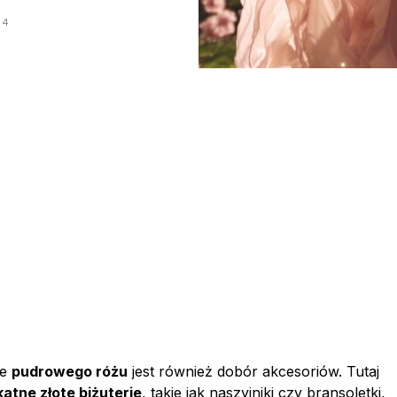
24
ze
pudrowego różu
jest również dobór akcesoriów. Tutaj
katne złote biżuterie
, takie jak naszyjniki czy bransoletki,