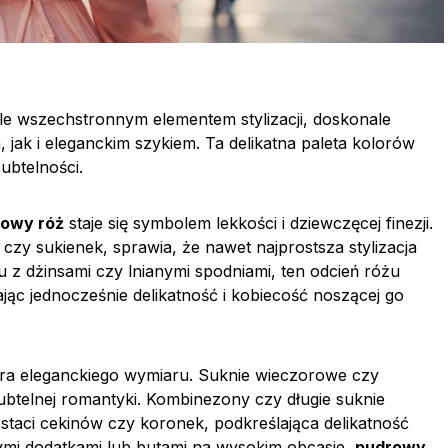
kle wszechstronnym elementem stylizacji, doskonale
ak i eleganckim szykiem. Ta delikatna paleta kolorów
ubtelności.
owy róż
staje się symbolem lekkości i dziewczęcej finezji.
czy sukienek, sprawia, że nawet najprostsza stylizacja
 z dżinsami czy lnianymi spodniami, ten odcień różu
ając jednocześnie delikatność i kobiecość noszącej go
ra eleganckiego wymiaru. Suknie wieczorowe czy
ubtelnej romantyki. Kombinezony czy długie suknie
taci cekinów czy koronek, podkreślająca delikatność
nymi dodatkami lub butami na wysokim obcasie,
pudrowy