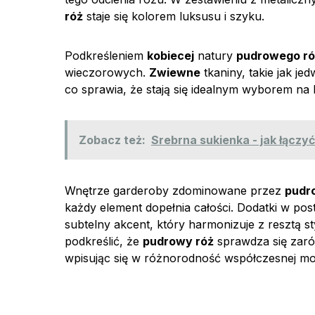
róż
staje się kolorem luksusu i szyku.
Podkreśleniem
kobiecej
natury
pudrowego r
wieczorowych.
Zwiewne
tkaniny, takie jak jed
co sprawia, że stają się idealnym wyborem na 
Zobacz też:
Srebrna sukienka - jak łączyć
Wnętrze garderoby zdominowane przez
pudr
każdy element dopełnia całości. Dodatki w pos
subtelny akcent, który harmonizuje z resztą sty
podkreślić, że
pudrowy róż
sprawdza się zarów
wpisując się w różnorodność współczesnej mo