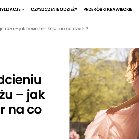
TYLIZACJE
CZYSZCZENIE ODZIEŻY
PRZERÓBKI KRAWIECKIE
 różu – jak nosić ten kolor na co dzień ?
dcieniu
u – jak
or na co