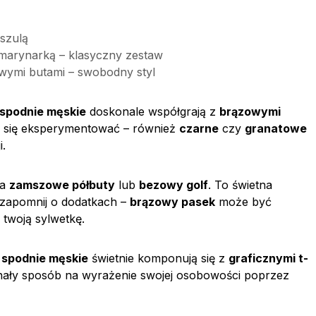
szulą
marynarką – klasyczny zestaw
wymi butami – swobodny styl
spodnie męskie
doskonale współgrają z
brązowymi
ój się eksperymentować – również
czarne
czy
granatowe
i.
na
zamszowe półbuty
lub
bezowy golf
. To świetna
e zapomnij o dodatkach –
brązowy pasek
może być
 twoją sylwetkę.
 spodnie męskie
świetnie komponują się z
graficznymi t-
nały sposób na wyrażenie swojej osobowości poprzez