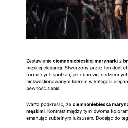
Zestawienie
ciemnoniebieskiej marynarki
z
b
męskiej elegancji. Stworzony przez ten duet ef
formalnych spotkań, jak i bardziej codziennych
niekwestionowanym liderem w kategorii elegancj
pewność siebie.
Warto podkreślić, że
ciemnoniebieska maryn
męskimi
. Kontrast między tymi dwoma koloram
emanując subtelnym luksusem. Dodając do tego