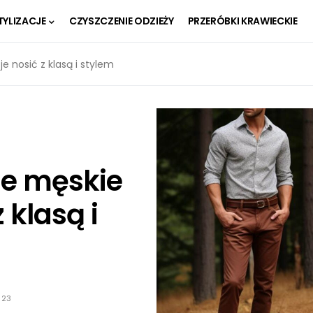
TYLIZACJE
CZYSZCZENIE ODZIEŻY
PRZERÓBKI KRAWIECKIE
e nosić z klasą i stylem
e męskie
z klasą i
023