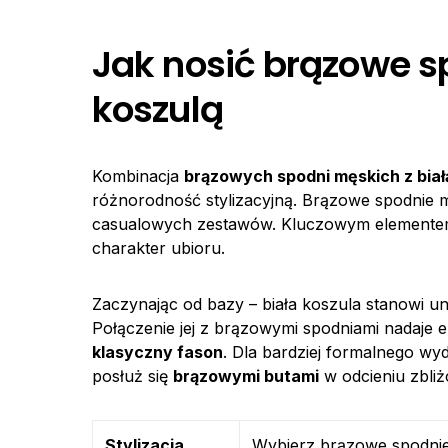
Jak nosić brązowe s
koszulą
Kombinacja
brązowych spodni męskich z biał
różnorodność stylizacyjną. Brązowe spodnie 
casualowych zestawów. Kluczowym elemente
charakter ubioru.
Zaczynając od bazy – biała koszula stanowi u
Połączenie jej z brązowymi spodniami nadaje el
klasyczny fason
. Dla bardziej formalnego wy
posłuż się
brązowymi butami
w odcieniu zbli
Stylizacja
Wybierz brązowe spodnie