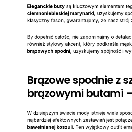
Eleganckie buty
są kluczowym elementem teg
ciemnoniebieskiej marynarki
, uzyskujemy spó
klasyczny fason, gwarantujemy, że nasz strój 
By dopełnić całość, nie zapominajmy o detala
również stylowy akcent, który podkreśla męsk
brązowych spodni
, uzyskujemy spójność i w
Brązowe spodnie z s
brązowymi butami –
W dzisiejszym świecie mody istnieje wiele sp
najbardziej efektownych zestawień jest połącz
bawełnianej koszuli
. Ten wyjątkowy outfit ema