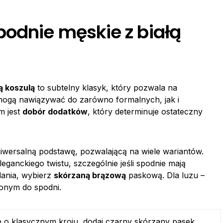
podnie męskie z białą
ą koszulą
to subtelny klasyk, który pozwala na
mogą nawiązywać do zarówno formalnych, jak i
m jest
dobór dodatków
, który determinuje ostateczny
niwersalną podstawę, pozwalającą na wiele wariantów.
eganckiego twistu, szczególnie jeśli spodnie mają
dania, wybierz
skórzaną brązową
paskową. Dla luzu –
żonym do spodni.
 o klasycznym kroju, dodaj czarny skórzany pasek,