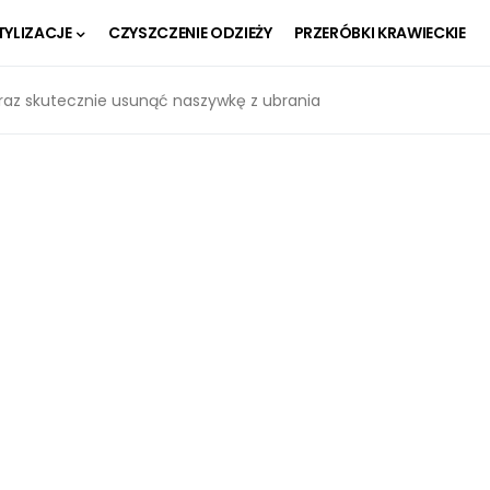
TYLIZACJE
CZYSZCZENIE ODZIEŻY
PRZERÓBKI KRAWIECKIE
raz skutecznie usunąć naszywkę z ubrania