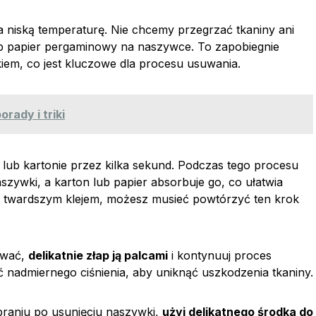
 niską temperaturę. Nie chcemy przegrzać tkaniny ani
ub papier pergaminowy na naszywce. To zapobiegnie
iem, co jest kluczowe dla procesu usuwania.
rady i triki
lub kartonie przez kilka sekund. Podczas tego procesu
zywki, a karton lub papier absorbuje go, co ułatwia
 z twardszym klejem, możesz musieć powtórzyć ten krok
ywać,
delikatnie złap ją palcami
i kontynuuj proces
ć nadmiernego ciśnienia, aby uniknąć uszkodzenia tkaniny.
ubraniu po usunięciu naszywki,
użyj delikatnego środka do