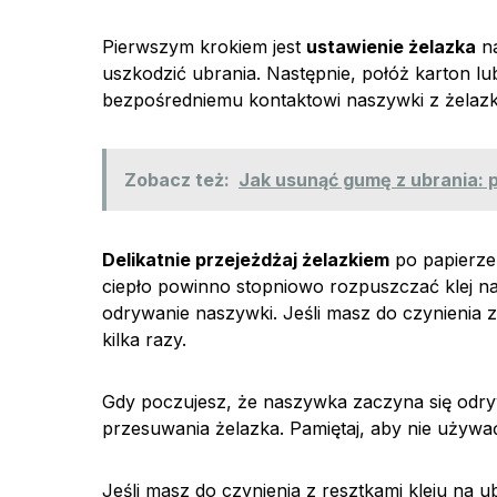
Pierwszym krokiem jest
ustawienie żelazka
na
uszkodzić ubrania. Następnie, połóż karton l
bezpośredniemu kontaktowi naszywki z żelazk
Zobacz też:
Jak usunąć gumę z ubrania: po
Delikatnie przejeżdżaj żelazkiem
po papierze 
ciepło powinno stopniowo rozpuszczać klej nas
odrywanie naszywki. Jeśli masz do czynienia
kilka razy.
Gdy poczujesz, że naszywka zaczyna się odr
przesuwania żelazka. Pamiętaj, aby nie używa
Jeśli masz do czynienia z resztkami kleju na 