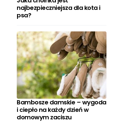
Jaka choinka jest
najbezpieczniejsza dla kota i
psa?
Bambosze damskie – wygoda
i ciepło na każdy dzień w
domowym zaciszu