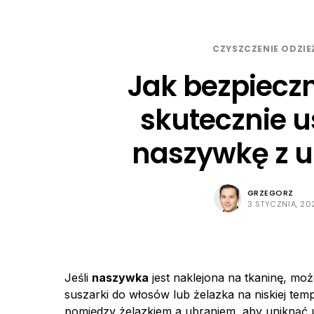
CZYSZCZENIE ODZIE
Jak bezpieczn
skutecznie 
naszywkę z u
GRZEGORZ
3 STYCZNIA, 20
Jeśli
naszywka
jest naklejona na tkaninę, m
suszarki do włosów lub żelazka na niskiej tem
pomiędzy żelazkiem a ubraniem, aby uniknąć