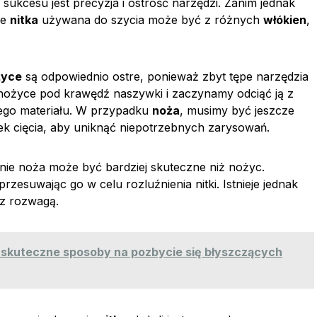
 sukcesu jest precyzja i ostrość narzędzi. Zanim jednak
że
nitka
używana do szycia może być z różnych
włókien
,
życe
są odpowiednio ostre, ponieważ zbyt tępe narzędzia
nożyce pod krawędź naszywki i zaczynamy odciąć ją z
cego materiału. W przypadku
noża
, musimy być jeszcze
unek cięcia, aby uniknąć niepotrzebnych zarysowań.
nie noża może być bardziej skuteczne niż nożyc.
esuwając go w celu rozluźnienia nitki. Istnieje jednak
 z rozwagą.
: skuteczne sposoby na pozbycie się błyszczących