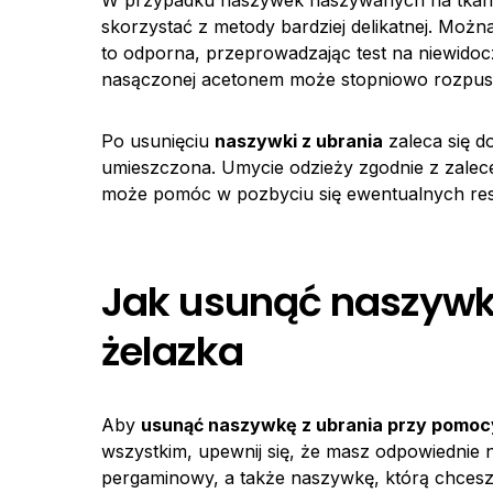
W przypadku naszywek naszywanych na tkanina
skorzystać z metody bardziej delikatnej. Można
to odporna, przeprowadzając test na niewidoc
nasączonej acetonem może stopniowo rozpuszcz
Po usunięciu
naszywki z ubrania
zaleca się d
umieszczona. Umycie odzieży zgodnie z zalec
może pomóc w pozbyciu się ewentualnych resz
Jak usunąć naszywk
żelazka
Aby
usunąć naszywkę z ubrania przy pomoc
wszystkim, upewnij się, że masz odpowiednie n
pergaminowy, a także naszywkę, którą chcesz