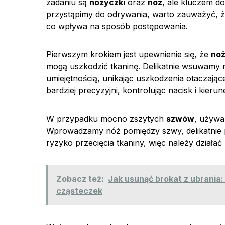
zadaniu są
nożyczki
oraz
nóż
, ale kluczem do
przystąpimy do odrywania, warto zauważyć, 
co wpływa na sposób postępowania.
Pierwszym krokiem jest upewnienie się, że
no
mogą uszkodzić tkaninę. Delikatnie wsuwamy 
umiejętnością, unikając uszkodzenia otaczają
bardziej precyzyjni, kontrolując nacisk i kier
W przypadku mocno zszytych
szwów
, używa
Wprowadzamy nóż pomiędzy szwy, delikatnie prz
ryzyko przecięcia tkaniny, więc należy działać
Zobacz też:
Jak usunąć brokat z ubrania
cząsteczek