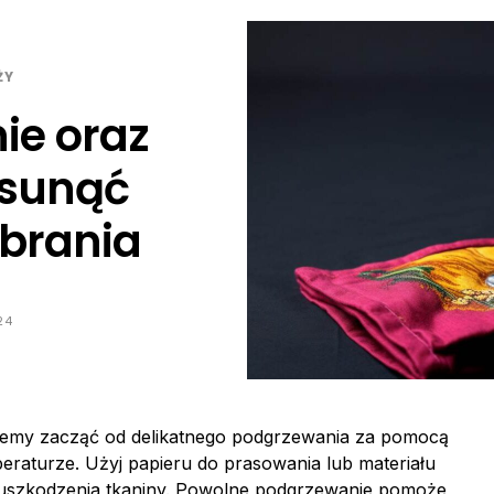
ŻY
ie oraz
usunąć
brania
24
ożemy zacząć od delikatnego podgrzewania za pomocą
peraturze. Użyj papieru do prasowania lub materiału
 uszkodzenia tkaniny. Powolne podgrzewanie pomoże