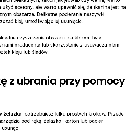
ch delikatnych, takich jak jedwab czy wełna, warto
 użyć acetony, ale warto upewnić się, że tkanina jest na
znym obszarze. Delikatne pocieranie naszywki
ać klej, umożliwiając jej usunięcie.
okładne czyszczenie obszaru, na którym była
eniami producenta lub skorzystanie z usuwacza plam
tek kleju lub śladów.
ę z ubrania przy pomocy
y żelazka
, potrzebujesz kilku prostych kroków. Przede
arzędzia pod ręką: żelazko, karton lub papier
 usunąć.