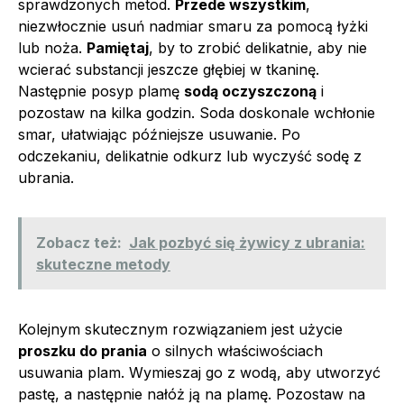
sprawdzonych metod.
Przede wszystkim
,
niezwłocznie usuń nadmiar smaru za pomocą łyżki
lub noża.
Pamiętaj
, by to zrobić delikatnie, aby nie
wcierać substancji jeszcze głębiej w tkaninę.
Następnie posyp plamę
sodą oczyszczoną
i
pozostaw na kilka godzin. Soda doskonale wchłonie
smar, ułatwiając późniejsze usuwanie. Po
odczekaniu, delikatnie odkurz lub wyczyść sodę z
ubrania.
Zobacz też:
Jak pozbyć się żywicy z ubrania:
skuteczne metody
Kolejnym skutecznym rozwiązaniem jest użycie
proszku do prania
o silnych właściwościach
usuwania plam. Wymieszaj go z wodą, aby utworzyć
pastę, a następnie nałóż ją na plamę. Pozostaw na