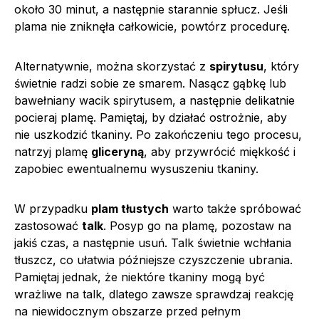
około 30 minut, a następnie starannie spłucz. Jeśli
plama nie zniknęła całkowicie, powtórz procedurę.
Alternatywnie, można skorzystać z
spirytusu
, który
świetnie radzi sobie ze smarem. Nasącz gąbkę lub
bawełniany wacik spirytusem, a następnie delikatnie
pocieraj plamę. Pamiętaj, by działać ostrożnie, aby
nie uszkodzić tkaniny. Po zakończeniu tego procesu,
natrzyj plamę
gliceryną
, aby przywrócić miękkość i
zapobiec ewentualnemu wysuszeniu tkaniny.
W przypadku
plam tłustych
warto także spróbować
zastosować
talk
. Posyp go na plamę, pozostaw na
jakiś czas, a następnie usuń. Talk świetnie wchłania
tłuszcz, co ułatwia późniejsze czyszczenie ubrania.
Pamiętaj jednak, że niektóre tkaniny mogą być
wrażliwe na talk, dlatego zawsze sprawdzaj reakcję
na niewidocznym obszarze przed pełnym