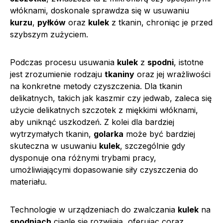
włóknami, doskonale sprawdza się w usuwaniu
kurzu
,
pyłków
oraz
kulek
z tkanin, chroniąc je przed
szybszym zużyciem.
Podczas procesu usuwania
kulek
z
spodni
, istotne
jest zrozumienie rodzaju
tkaniny
oraz jej wrażliwości
na konkretne metody czyszczenia. Dla tkanin
delikatnych, takich jak kaszmir czy jedwab, zaleca się
użycie delikatnych szczotek z miękkimi włóknami,
aby uniknąć uszkodzeń. Z kolei dla bardziej
wytrzymałych tkanin,
golarka
może być bardziej
skuteczna w usuwaniu
kulek
, szczególnie gdy
dysponuje ona różnymi trybami pracy,
umożliwiającymi dopasowanie siły czyszczenia do
materiału.
Technologie w urządzeniach do zwalczania
kulek
na
spodniach
ciągle się rozwijają, oferując coraz