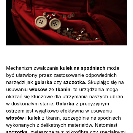
Mechanizm zwalczania
kulek na spodniach
może
być ułatwiony przez zastosowanie odpowiednich
narzędzi jak
golarka
czy
szczotka
. Skupiając się na
usuwaniu
włosów
ze
tkanin
, te urządzenia mogą
okazać się kluczowe dla utrzymania naszych ubrań
w doskonałym stanie.
Golarka
z precyzyjnym
ostrzem jest wyjątkowo efektywna w usuwaniu
włosów
i
kulek
z tkanin, szczególnie na spodniach
wykonanych z delikatnych materiałów. Natomiast
szczotka
, zwłaszcza ta z mikrofibrą czy specjalnymi