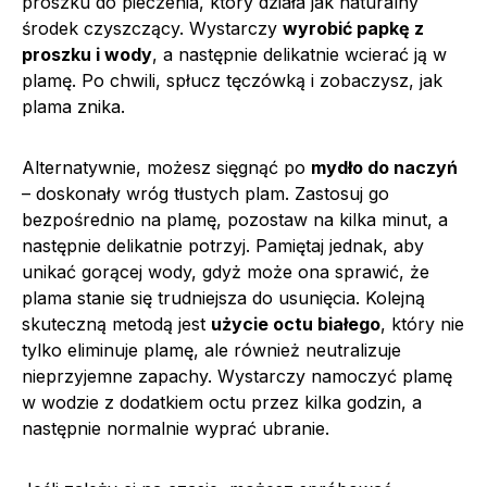
proszku do pieczenia, który działa jak naturalny
środek czyszczący. Wystarczy
wyrobić papkę z
proszku i wody
, a następnie delikatnie wcierać ją w
plamę. Po chwili, spłucz tęczówką i zobaczysz, jak
plama znika.
Alternatywnie, możesz sięgnąć po
mydło do naczyń
– doskonały wróg tłustych plam. Zastosuj go
bezpośrednio na plamę, pozostaw na kilka minut, a
następnie delikatnie potrzyj. Pamiętaj jednak, aby
unikać gorącej wody, gdyż może ona sprawić, że
plama stanie się trudniejsza do usunięcia. Kolejną
skuteczną metodą jest
użycie octu białego
, który nie
tylko eliminuje plamę, ale również neutralizuje
nieprzyjemne zapachy. Wystarczy namoczyć plamę
w wodzie z dodatkiem octu przez kilka godzin, a
następnie normalnie wyprać ubranie.