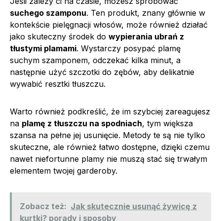
Jeśli zależy ci na czasie, możesz spróbować
suchego szamponu
. Ten produkt, znany głównie w
kontekście pielęgnacji włosów, może również działać
jako skuteczny środek do
wypierania ubrań z
tłustymi plamami
. Wystarczy posypać plamę
suchym szamponem, odczekać kilka minut, a
następnie użyć szczotki do zębów, aby delikatnie
wywabić resztki tłuszczu.
Warto również podkreślić, że im szybciej zareagujesz
na
plamę z tłuszczu na spodniach
, tym większa
szansa na pełne jej usunięcie. Metody te są nie tylko
skuteczne, ale również łatwo dostępne, dzięki czemu
nawet niefortunne plamy nie muszą stać się trwałym
elementem twojej garderoby.
Zobacz też:
Jak skutecznie usunąć żywicę z
kurtki? porady i sposoby