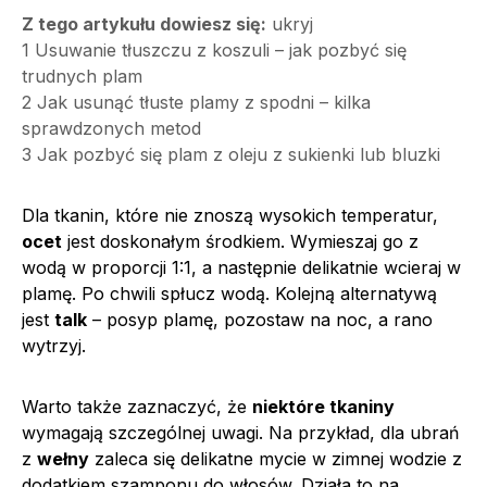
Z tego artykułu dowiesz się:
ukryj
1
Usuwanie tłuszczu z koszuli – jak pozbyć się
trudnych plam
2
Jak usunąć tłuste plamy z spodni – kilka
sprawdzonych metod
3
Jak pozbyć się plam z oleju z sukienki lub bluzki
Dla tkanin, które nie znoszą wysokich temperatur,
ocet
jest doskonałym środkiem. Wymieszaj go z
wodą w proporcji 1:1, a następnie delikatnie wcieraj w
plamę. Po chwili spłucz wodą. Kolejną alternatywą
jest
talk
– posyp plamę, pozostaw na noc, a rano
wytrzyj.
Warto także zaznaczyć, że
niektóre tkaniny
wymagają szczególnej uwagi. Na przykład, dla ubrań
z
wełny
zaleca się delikatne mycie w zimnej wodzie z
dodatkiem szamponu do włosów. Działa to na