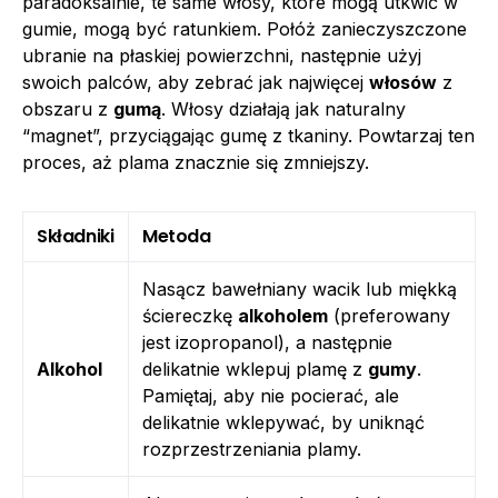
paradoksalnie, te same włosy, które mogą utkwić w
gumie, mogą być ratunkiem. Połóż zanieczyszczone
ubranie na płaskiej powierzchni, następnie użyj
swoich palców, aby zebrać jak najwięcej
włosów
z
obszaru z
gumą
. Włosy działają jak naturalny
“magnet”, przyciągając gumę z tkaniny. Powtarzaj ten
proces, aż plama znacznie się zmniejszy.
Składniki
Metoda
Nasącz bawełniany wacik lub miękką
ściereczkę
alkoholem
(preferowany
jest izopropanol), a następnie
Alkohol
delikatnie wklepuj plamę z
gumy
.
Pamiętaj, aby nie pocierać, ale
delikatnie wklepywać, by uniknąć
rozprzestrzeniania plamy.