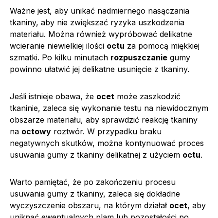
Ważne jest, aby unikać nadmiernego nasączania
tkaniny, aby nie zwiększać ryzyka uszkodzenia
materiału. Można również wypróbować delikatne
wcieranie niewielkiej ilości
octu
za pomocą miękkiej
szmatki. Po kilku minutach
rozpuszczanie
gumy
powinno ułatwić jej delikatne usunięcie z tkaniny.
Jeśli istnieje obawa, że
ocet
może zaszkodzić
tkaninie, zaleca się wykonanie testu na niewidocznym
obszarze materiału, aby sprawdzić reakcję tkaniny
na
octowy
roztwór. W przypadku braku
negatywnych skutków, można kontynuować proces
usuwania gumy z tkaniny delikatnej z użyciem
octu
.
Warto pamiętać, że po zakończeniu procesu
usuwania gumy z tkaniny, zaleca się dokładne
wyczyszczenie obszaru, na którym działał
ocet
, aby
uniknąć ewentualnych plam lub pozostałości po