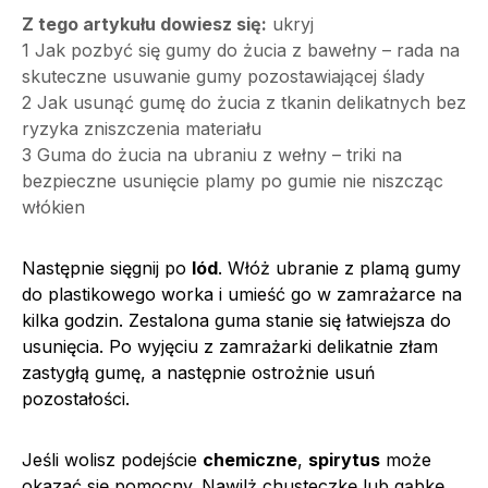
Z tego artykułu dowiesz się:
ukryj
1
Jak pozbyć się gumy do żucia z bawełny – rada na
skuteczne usuwanie gumy pozostawiającej ślady
2
Jak usunąć gumę do żucia z tkanin delikatnych bez
ryzyka zniszczenia materiału
3
Guma do żucia na ubraniu z wełny – triki na
bezpieczne usunięcie plamy po gumie nie niszcząc
włókien
Następnie sięgnij po
lód
. Włóż ubranie z plamą gumy
do plastikowego worka i umieść go w zamrażarce na
kilka godzin. Zestalona guma stanie się łatwiejsza do
usunięcia. Po wyjęciu z zamrażarki delikatnie złam
zastygłą gumę, a następnie ostrożnie usuń
pozostałości.
Jeśli wolisz podejście
chemiczne
,
spirytus
może
okazać się pomocny. Nawilż chusteczkę lub gąbkę