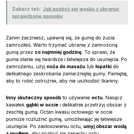
Zobacz też:
Jak pozbyć się wosku z ubrania:
sprawdzone sposoby
Zanim zaczniesz, upewnij się, że gumę do żucia
zamroziłeś. Warto trzymać ubranie z zamrożoną
gumą przez
co najmniej godzinę
. To sprawi, że
guma stanie się twardsza i łatwiejsza do usunięcia. Po
zamrożeniu, użyj
noża do masażu
lub
łopatki
do
delikatnego zeskrobania zamarzniętej gumy. Pamiętaj,
aby to robić ostrożnie, aby nie uszkodzić tkaniny.
Inny skuteczny sposób
to używanie
octu
. Nasącz
kawałek
gąbki w occie
i delikatnie przetrzyj obszar z
zeschłą gumą. Octan kwasu octowego w occie
pomoże rozluźnić gumę, umożliwiając jej łatwiejsze
usunięcie. Po zastosowaniu octu,
umyj obszar wodą
z mydłem
, aby pozbyć się zapachu octu.