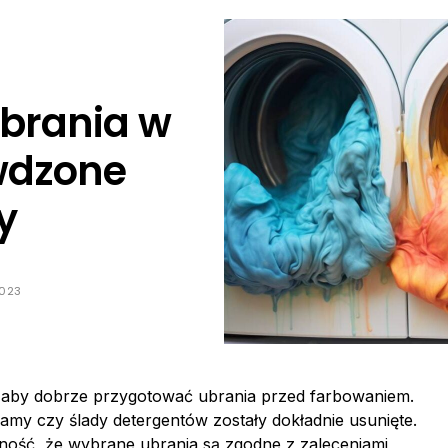
brania w
wdzone
y
2023
 aby dobrze przygotować ubrania przed farbowaniem.
plamy czy ślady detergentów zostały dokładnie usunięte.
ność, że wybrane ubrania są zgodne z zaleceniami