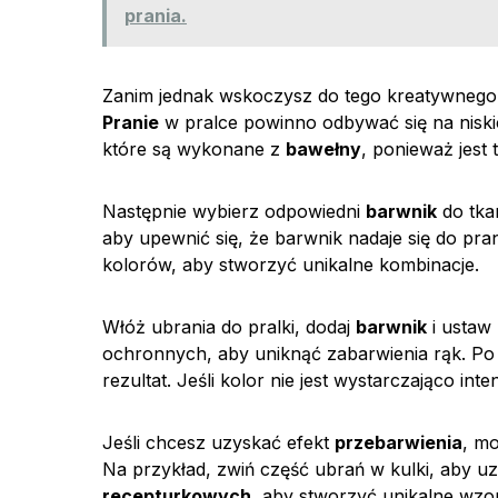
prania.
Zanim jednak wskoczysz do tego kreatywnego pr
Pranie
w pralce powinno odbywać się na niski
które są wykonane z
bawełny
, ponieważ jest
Następnie wybierz odpowiedni
barwnik
do tka
aby upewnić się, że barwnik nadaje się do pr
kolorów, aby stworzyć unikalne kombinacje.
Włóż ubrania do pralki, dodaj
barwnik
i ustaw 
ochronnych, aby uniknąć zabarwienia rąk. Po 
rezultat. Jeśli kolor nie jest wystarczająco in
Jeśli chcesz uzyskać efekt
przebarwienia
, m
Na przykład, zwiń część ubrań w kulki, aby u
recepturkowych
, aby stworzyć unikalne wzor