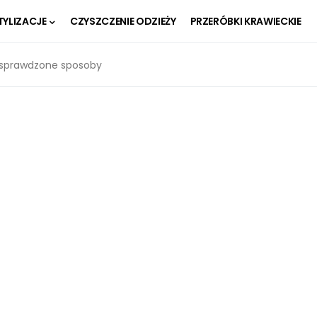
TYLIZACJE
CZYSZCZENIE ODZIEŻY
PRZERÓBKI KRAWIECKIE
: sprawdzone sposoby