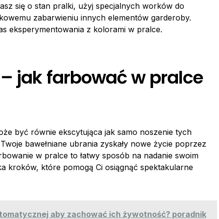
asz się o stan pralki, użyj specjalnych worków do
dkowemu zabarwieniu innych elementów garderoby.
as eksperymentowania z kolorami w pralce.
– jak farbować w pralce
oże być równie ekscytująca jak samo noszenie tych
by Twoje bawełniane ubrania zyskały nowe życie poprzez
arbowanie w pralce to łatwy sposób na nadanie swoim
ka kroków, które pomogą Ci osiągnąć spektakularne
utomatycznej aby zachować ich żywotność? poradnik