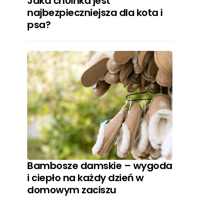
Jaka choinka jest
najbezpieczniejsza dla kota i
psa?
Bambosze damskie – wygoda
i ciepło na każdy dzień w
domowym zaciszu