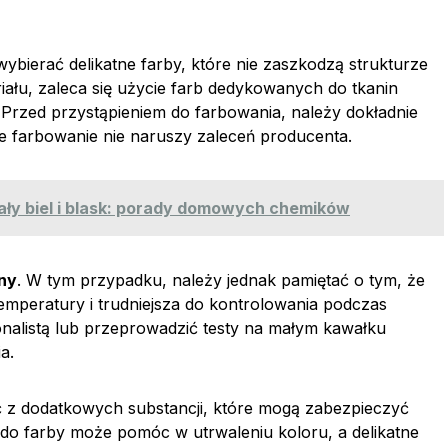
y wybierać delikatne farby, które nie zaszkodzą strukturze
ału, zaleca się użycie farb dedykowanych do tkanin
 Przed przystąpieniem do farbowania, należy dokładnie
że farbowanie nie naruszy zaleceń producenta.
ały biel i blask: porady domowych chemików
ny
. W tym przypadku, należy jednak pamiętać o tym, że
mperatury i trudniejsza do kontrolowania podczas
onalistą lub przeprowadzić testy na małym kawałku
a.
ć z dodatkowych substancji, które mogą zabezpieczyć
li do farby może pomóc w utrwaleniu koloru, a delikatne