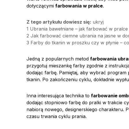
dotyczącymi
farbowania w pralce
.
Z tego artykułu dowiesz się:
ukryj
1
Ubrania bawełniane – jak farbować w pralce
2
Jak farbować ciemne ubrania na jasne w d
3
Farby do tkanin w proszku czy w płynie – c
Jedną z popularnych metod
farbowania ubra
przygotuj mieszankę farby zgodnie z instrukc
dodając farbę. Pamiętaj, aby wybrać program p
tkanin. Po zakończeniu cyklu, dokładnie wypł
Inna interesująca technika to
farbowanie omb
dodając stopniowo farbę do pralki w trakcie c
nabiorą nowego, designerskiego charakteru. Pa
czasu trwania cyklu prania.