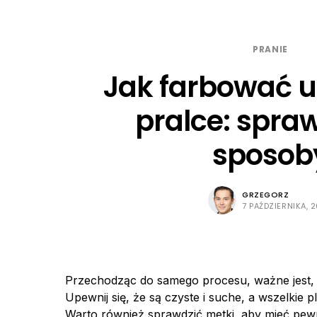
PRANIE
Jak farbować u
pralce: spra
sposob
GRZEGORZ
7 PAŹDZIERNIKA, 
Przechodząc do samego procesu, ważne jest,
Upewnij się, że są czyste i suche, a wszelkie 
Warto również sprawdzić metki, aby mieć pew