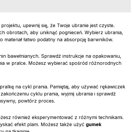
ojektu, upewnij się, że Twoje ubranie jest czyste.
ch obrotach, aby uniknąć pognieceń. Wybierz ubrania,
 to materiał łatwo podatny na absorpcję barwników.
nin bawełnianych. Sprawdź instrukcje na opakowaniu,
ania w pralce. Możesz wybierać spośród różnorodnych
pralkę na cykl prania. Pamiętaj, aby używać rękawiczek
zakończeniu cyklu prania, wyjmij ubrania i sprawdź
tensywny, powtórz proces.
ożesz również eksperymentować z różnymi technikami.
zyskać efekt plam. Możesz także użyć
gumek
y na tkaninie.