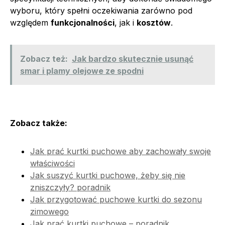
wyboru, który spełni oczekiwania zarówno pod
względem
funkcjonalności
, jak i
kosztów
.
Zobacz też:
Jak bardzo skutecznie usunąć
smar i plamy olejowe ze spodni
Zobacz także:
Jak prać kurtki puchowe aby zachowały swoje
właściwości
Jak suszyć kurtki puchowe, żeby się nie
zniszczyły? poradnik
Jak przygotować puchowe kurtki do sezonu
zimowego
Jak prać kurtki puchowe – poradnik