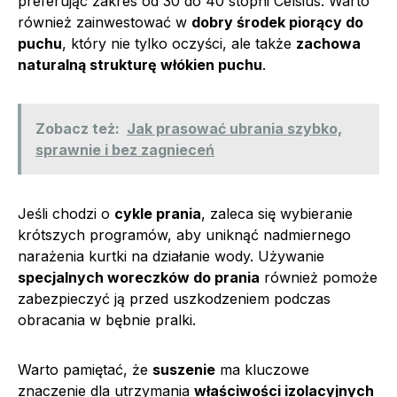
preferując zakres od 30 do 40 stopni Celsius. Warto
również zainwestować w
dobry środek piorący do
puchu
, który nie tylko oczyści, ale także
zachowa
naturalną strukturę włókien puchu
.
Zobacz też:
Jak prasować ubrania szybko,
sprawnie i bez zagnieceń
Jeśli chodzi o
cykle prania
, zaleca się wybieranie
krótszych programów, aby uniknąć nadmiernego
narażenia kurtki na działanie wody. Używanie
specjalnych woreczków do prania
również pomoże
zabezpieczyć ją przed uszkodzeniem podczas
obracania w bębnie pralki.
Warto pamiętać, że
suszenie
ma kluczowe
znaczenie dla utrzymania
właściwości izolacyjnych