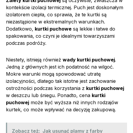
Zalety kurtki puchowej
są oczywiste, zwłaszcza w
kontekście izolacji termicznej. Puch jest doskonałym
izolatorem ciepła, co sprawia, że te kurtki są
niezastąpione w ekstremalnych warunkach.
Dodatkowo,
kurtki puchowe
są lekkie i łatwe do
spakowania, co czyni je idealnymi towarzyszami
podczas podróży.
Niestety, istnieją również
wady kurtki puchowej
.
Jedną z głównych jest ich podatność na wilgoć.
Mokre warunki mogą spowodować utratę
izolacyjności, dlatego tak istotne jest zachowanie
ostrożności podczas korzystania z
kurtki puchowej
w deszczu lub śniegu. Ponadto, cena
kurtki
puchowej
może być wyższa niż innych rodzajów
kurtek, co może wpływać na decyzję zakupową.
Zobacz też:
Jak usunąć plamy z farby