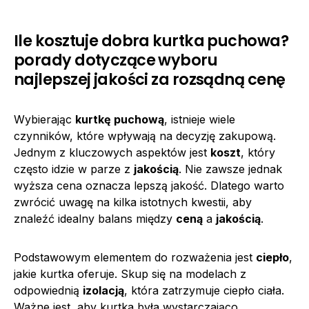
Ile kosztuje dobra kurtka puchowa?
porady dotyczące wyboru
najlepszej jakości za rozsądną cenę
Wybierając
kurtkę puchową
, istnieje wiele
czynników, które wpływają na decyzję zakupową.
Jednym z kluczowych aspektów jest
koszt
, który
często idzie w parze z
jakością
. Nie zawsze jednak
wyższa cena oznacza lepszą jakość. Dlatego warto
zwrócić uwagę na kilka istotnych kwestii, aby
znaleźć idealny balans między
ceną
a
jakością
.
Podstawowym elementem do rozważenia jest
ciepło
,
jakie kurtka oferuje. Skup się na modelach z
odpowiednią
izolacją
, która zatrzymuje ciepło ciała.
Ważne jest, aby kurtka była wystarczająco