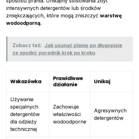
sposobu prania. Unikajmy stosowania zbyt
intensywnych detergentów lub środków
zmiękczających, które mogą zniszczyć
warstwę
wodoodporną
.
Zobacz też:
Jak usunąć plamę po długopisie
ze spodni: poradnik krok po kroku
Prawidłowe
Wskazówka
Unikaj
działanie
Używanie
specjalnych
Zachowuje
Agresywnych
detergentów
właściwości
detergentów
dla odzieży
wodoodporne
technicznej