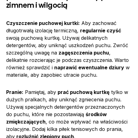
zimnem i wilgocią
Czyszczenie puchowej kurtki:
Aby zachować
długotrwałą izolację termiczną,
regularnie czyść
swoją puchową kurtkę. Używaj delikatnych
detergentów, aby uniknąć uszkodzeń puchu. Zwróć
szczególną uwagę na
zagęszczenia puchu
,
delikatnie rozcierając je podczas czyszczenia. Warto
również sprawdzić i
naprawić ewentualne dziury
w
materiale, aby zapobiec utracie puchu.
Pranie:
Pamiętaj, aby
prać puchową kurtkę
tylko w
dużych pralkach, aby uniknąć zgniecenia puchu.
Używaj specjalnych detergentów przeznaczonych
do puchu, które nie pozostawiają
środków
zmiękczających
, co może wpływać na właściwości
izolacyjne. Dodaj kilka piłek tenisowych do prania,
aby
rozluźnić zlepiony puch
.