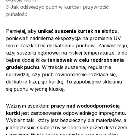
3
Jak odświeżyć puch w kurtce i przywrócić
puhalość
Pamiętaj, aby
unikać suszenia kurtek na słońcu
,
ponieważ nadmierna ekspozycja na promienie UV
może zaszkodzić delikatnemu puchowi. Zamiast tego,
użyj suszarki bębnowej na niskiej temperaturze, a do
bębna dodaj kilka
tenisówek w celu rozdrobnienia
grudek puchu
. W trakcie suszenia, regularnie
sprawdzaj, czy puch równomiernie rozkłada się,
delikatnie trzepiąc kurtkę. To zapobiegnie sklejaniu
się puchu w jedną kluskę.
Ważnym aspektem
pracy nad wodoodpornością
kurtki
jest zastosowanie odpowiedniego impregnatu.
Wybierz taki, który jest bezpieczny dla materiałów, a
jednocześnie skuteczny w ochronie przed deszczem
i śniegiem. Warto także sprawdzić, czy wszystkie