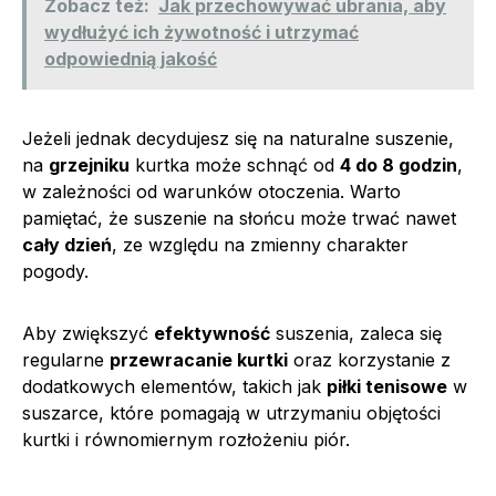
Zobacz też:
Jak przechowywać ubrania, aby
wydłużyć ich żywotność i utrzymać
odpowiednią jakość
Jeżeli jednak decydujesz się na naturalne suszenie,
na
grzejniku
kurtka może schnąć od
4 do 8 godzin
,
w zależności od warunków otoczenia. Warto
pamiętać, że suszenie na słońcu może trwać nawet
cały dzień
, ze względu na zmienny charakter
pogody.
Aby zwiększyć
efektywność
suszenia, zaleca się
regularne
przewracanie kurtki
oraz korzystanie z
dodatkowych elementów, takich jak
piłki tenisowe
w
suszarce, które pomagają w utrzymaniu objętości
kurtki i równomiernym rozłożeniu piór.