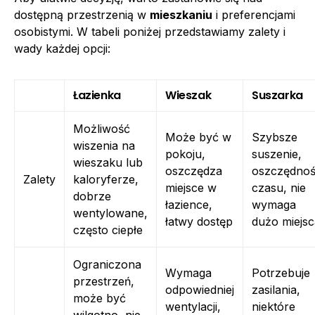
dostępną przestrzenią w
mieszkaniu
i preferencjami
osobistymi. W tabeli poniżej przedstawiamy zalety i
wady każdej opcji:
Łazienka
Wieszak
Suszarka
Możliwość
Może być w
Szybsze
wiszenia na
pokoju,
suszenie,
wieszaku lub
oszczędza
oszczędno
Zalety
kaloryferze,
miejsce w
czasu, nie
dobrze
łazience,
wymaga
wentylowane,
łatwy dostęp
dużo miejsc
często ciepłe
Ograniczona
Wymaga
Potrzebuje
przestrzeń,
odpowiedniej
zasilania,
może być
wentylacji,
niektóre
wilgotno, nie