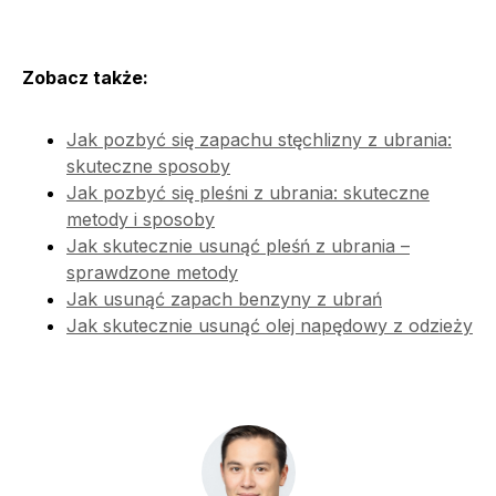
Zobacz także:
Jak pozbyć się zapachu stęchlizny z ubrania:
skuteczne sposoby
Jak pozbyć się pleśni z ubrania: skuteczne
metody i sposoby
Jak skutecznie usunąć pleśń z ubrania –
sprawdzone metody
Jak usunąć zapach benzyny z ubrań
Jak skutecznie usunąć olej napędowy z odzieży