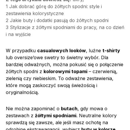
1
Jak dobrać górę do żółtych spodni: style i
zestawienia kolorystyczne
2
Jakie buty i dodatki pasują do żółtych spodni
3
Stylizacje z żółtymi spodniami do pracy, na co dzień
i na wyjście
W przypadku
casualowych looków
, luźne
t-shirty
lub oversize’owe swetry to świetny wybór. Dla
bardziej odważnych, można pokusić się o połączenie
żółtych spodni z
kolorowymi topami
– czerwienią,
zielenią czy niebieskim. To odważne zestawienia,
które mogą zaskoczyć swoją świeżością i
oryginalnością.
Nie można zapominać o
butach
, gdy mowa o
zestawach z
żółtymi spodniami
. Neutralne kolory
sprawdzą się zawsze, ale jeśli masz ochotę na
odrobinę ekstrawagancji, wybierz
buty w kolorze