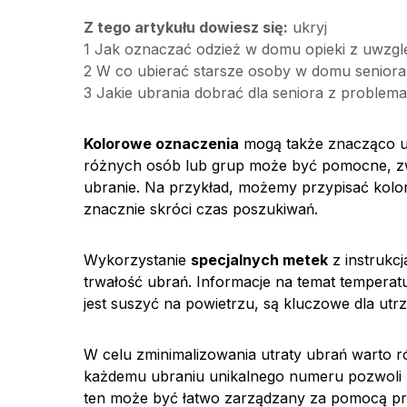
Z tego artykułu dowiesz się:
ukryj
1
Jak oznaczać odzież w domu opieki z uwzglę
2
W co ubierać starsze osoby w domu seniora
3
Jakie ubrania dobrać dla seniora z problem
Kolorowe oznaczenia
mogą także znacząco uł
różnych osób lub grup może być pomocne, zw
ubranie. Na przykład, możemy przypisać kolor 
znacznie skróci czas poszukiwań.
Wykorzystanie
specjalnych metek
z instrukcj
trwałość ubrań. Informacje na temat temperat
jest suszyć na powietrzu, są kluczowe dla utr
W celu zminimalizowania utraty ubrań warto 
każdemu ubraniu unikalnego numeru pozwoli un
ten może być łatwo zarządzany za pomocą pros