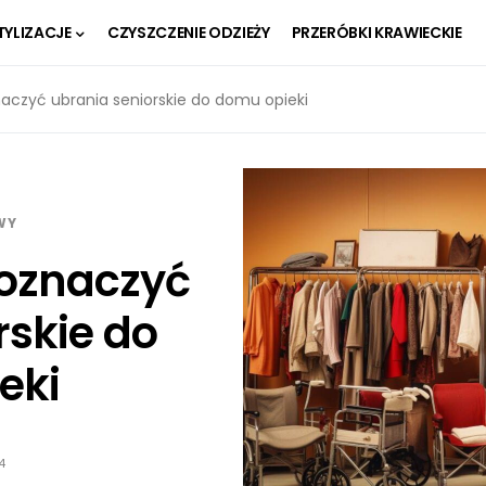
TYLIZACJE
CZYSZCZENIE ODZIEŻY
PRZERÓBKI KRAWIECKIE
aczyć ubrania seniorskie do domu opieki
WY
oznaczyć
rskie do
eki
4