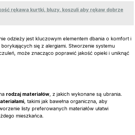
kość rękawa kurtki, bluzy, koszuli aby rękaw dobrze
ie odzieży jest kluczowym elementem dbania o komfort i
borykających się z alergiami. Stworzenie systemu
 uczuleń, może znacząco poprawić jakość opieki i uniknąć
 na
rodzaj materiałów
, z jakich wykonane są ubrania.
ateriałami
, takimi jak bawełna organiczna, aby
worzenie listy preferowanych materiałów ułatwi
ażdego mieszkańca.