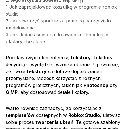
1
Jak zaprojektować koszulkę w programie roblox
studio
2
Jak stworzyć spodnie za pomocą narzędzi do
modelowania
3
Jak dodać akcesoria do awatara – kapelusze,
okulary i biżuterię
Podstawowym elementem są
tekstury
. Tekstury
decydują o wyglądzie i wzorze ubrania. Upewnij się,
że Twoje
tekstury
są dobrze dopasowane i
przemyślane. Możesz korzystać z różnych
programów graficznych, takich jak
Photoshop
czy
GIMP
, aby dostosować detale i kolory.
Warto również zaznaczyć, że korzystając z
template’ów
dostępnych w
Roblox Studio
, ułatwisz
sobie proces
tworzenia ubrań
. Te gotowe szablony
stanowią doskonałą bazę do wprowadzenia swoich