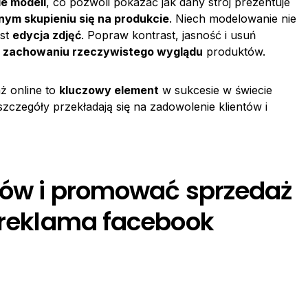
e modeli
, co pozwoli pokazać jak dany strój prezentuje
ym skupieniu się na produkcie
. Niech modelowanie nie
est
edycja zdjęć
. Popraw kontrast, jasność i usuń
o
zachowaniu rzeczywistego wyglądu
produktów.
ż online to
kluczowy element
w sukcesie w świecie
szczegóły przekładają się na zadowolenie klientów i
ntów i promować sprzedaż
t reklama facebook