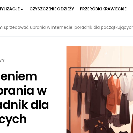
TYLIZACJE
CZYSZCZENIE ODZIEŻY
PRZERÓBKI KRAWIECKIE
 sprzedawać ubrania w internecie: poradnik dla początkującyc
WY
zeniem
brania w
adnik dla
ących