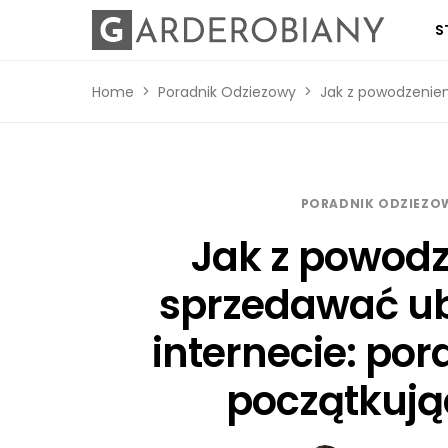
S
Home
Poradnik Odziezowy
Jak z powodzeniem
PORADNIK ODZIEZO
Jak z powod
sprzedawać u
internecie: por
początkuj