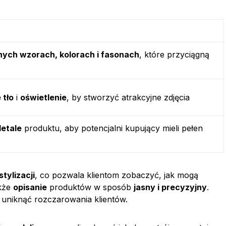
nych wzorach, kolorach i fasonach
, które przyciągną
 tło
i
oświetlenie
, by stworzyć atrakcyjne zdjęcia
detale
produktu, aby potencjalni kupujący mieli pełen
tylizacji
, co pozwala klientom zobaczyć, jak mogą
akże
opisanie
produktów w sposób
jasny i precyzyjny
.
 uniknąć rozczarowania klientów.