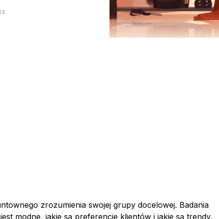
23
untownego zrozumienia swojej grupy docelowej. Badania
est modne, jakie są preferencje klientów i jakie są trendy.