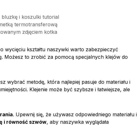
luzkę i koszulki tutorial
metką termotransferową
kowanym zdjęciem kotka
Po wycięciu kształtu naszywki warto zabezpieczyć
ię. Możesz to zrobić za pomocą specjalnych klejów do
z wybrać metodę, która najlepiej pasuje do materiału i
iejętności. Klejenie może być szybsze i łatwiejsze, ale
brania
. Upewnij się, że używasz odpowiedniego materiału i
ję i równość szwów
, aby naszywka wyglądała