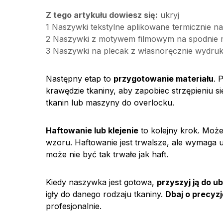
Z tego artykułu dowiesz się:
ukryj
1
Naszywki tekstylne aplikowane termicznie na b
2
Naszywki z motywem filmowym na spodnie 
3
Naszywki na plecak z własnoręcznie wydru
Następny etap to
przygotowanie materiału
. 
krawędzie tkaniny, aby zapobiec strzępieniu s
tkanin lub maszyny do overlocku.
Haftowanie lub klejenie
to kolejny krok. Możes
wzoru. Haftowanie jest trwalsze, ale wymaga um
może nie być tak trwałe jak haft.
Kiedy naszywka jest gotowa,
przyszyj ją do u
igły do danego rodzaju tkaniny.
Dbaj o precyz
profesjonalnie.