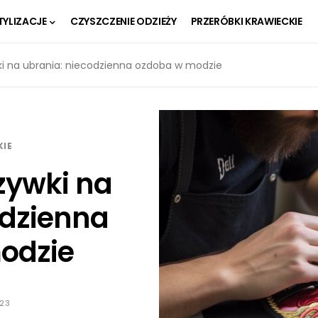
TYLIZACJE
CZYSZCZENIE ODZIEŻY
PRZERÓBKI KRAWIECKIE
ki na ubrania: niecodzienna ozdoba w modzie
KIE
zywki na
odzienna
odzie
023