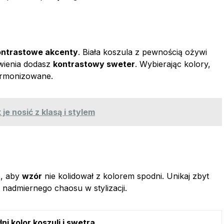
ontrastowe akcenty
. Biała koszula z pewnością ożywi
awienia dodasz
kontrastowy sweter
. Wybierając kolory,
armonizowane.
je nosić z klasą i stylem
o, aby
wzór
nie kolidował z kolorem spodni. Unikaj zbyt
nadmiernego chaosu w stylizacji.
i kolor koszuli i swetra