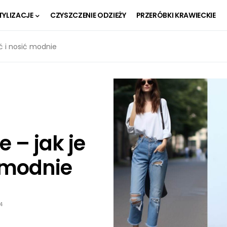
TYLIZACJE
CZYSZCZENIE ODZIEŻY
PRZERÓBKI KRAWIECKIE
yć i nosić modnie
 – jak je
ć modnie
4