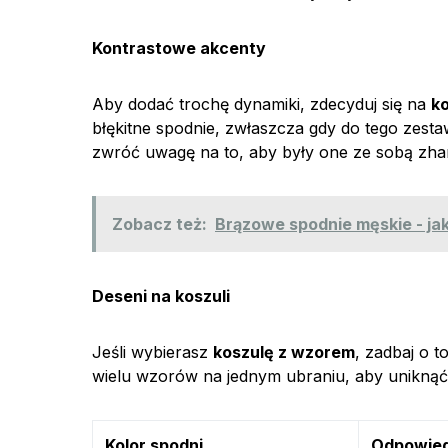
Kontrastowe akcenty
Aby dodać trochę dynamiki, zdecyduj się na
k
błękitne spodnie, zwłaszcza gdy do tego zest
zwróć uwagę na to, aby były one ze sobą zh
Zobacz też:
Brązowe spodnie męskie - jak 
Deseni na koszuli
Jeśli wybierasz
koszulę z wzorem
, zadbaj o t
wielu wzorów na jednym ubraniu, aby uniknąć 
Kolor spodni
Odpowiedn