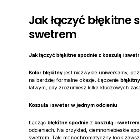
Jak łączyć błękitne s
swetrem
Jak łączyć
błękitne spodnie
z
koszulą
i
swet
Kolor błękitny
jest niezwykle uniwersalny, pozw
na bardziej formalne okazje. Łączenie
błękitn
łatwym, gdy zrozumiesz kilka kluczowych zas
Koszula i sweter w jednym odcieniu
Łącząc
błękitne spodnie
z
koszulą
i
swetrem
odcieniach. Na przykład, ciemnoniebieskie spo
swetrem. Taki monochromatyczny look zawsze 