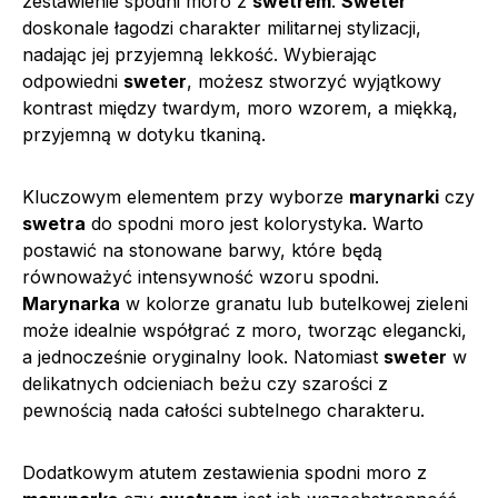
zestawienie spodni moro z
swetrem
.
Sweter
doskonale łagodzi charakter militarnej stylizacji,
nadając jej przyjemną lekkość. Wybierając
odpowiedni
sweter
, możesz stworzyć wyjątkowy
kontrast między twardym, moro wzorem, a miękką,
przyjemną w dotyku tkaniną.
Kluczowym elementem przy wyborze
marynarki
czy
swetra
do spodni moro jest kolorystyka. Warto
postawić na stonowane barwy, które będą
równoważyć intensywność wzoru spodni.
Marynarka
w kolorze granatu lub butelkowej zieleni
może idealnie współgrać z moro, tworząc elegancki,
a jednocześnie oryginalny look. Natomiast
sweter
w
delikatnych odcieniach beżu czy szarości z
pewnością nada całości subtelnego charakteru.
Dodatkowym atutem zestawienia spodni moro z