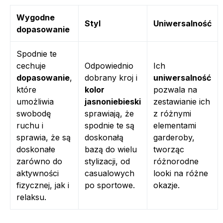
Wygodne
Styl
Uniwersalność
dopasowanie
Spodnie te
cechuje
Odpowiednio
Ich
dopasowanie
,
dobrany kroj i
uniwersalność
które
kolor
pozwala na
umożliwia
jasnoniebieski
zestawianie ich
swobodę
sprawiają, że
z różnymi
ruchu i
spodnie te są
elementami
sprawia, że są
doskonałą
garderoby,
doskonałe
bazą do wielu
tworząc
zarówno do
stylizacji, od
różnorodne
aktywności
casualowych
looki na różne
fizycznej, jak i
po sportowe.
okazje.
relaksu.