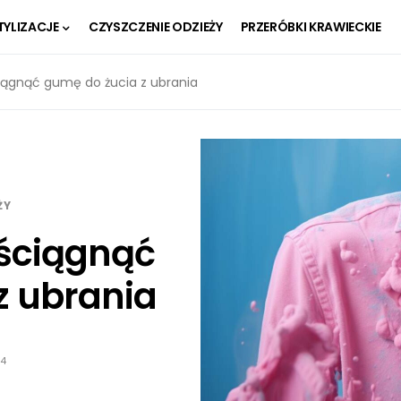
TYLIZACJE
CZYSZCZENIE ODZIEŻY
PRZERÓBKI KRAWIECKIE
ciągnąć gumę do żucia z ubrania
ŻY
 ściągnąć
z ubrania
24