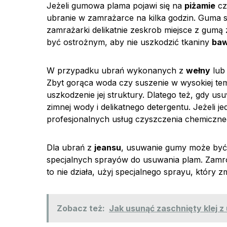
Jeżeli gumowa plama pojawi się na
piżamie
c
ubranie w zamrażarce na kilka godzin. Guma stw
zamrażarki delikatnie zeskrob miejsce z gumą 
być ostrożnym, aby nie uszkodzić tkaniny
baw
W przypadku ubrań wykonanych z
wełny
lu
Zbyt gorąca woda czy suszenie w wysokiej t
uszkodzenie jej struktury. Dlatego też, gdy 
zimnej wody i delikatnego detergentu. Jeżeli j
profesjonalnych usług czyszczenia chemiczne
Dla ubrań z
jeansu
, usuwanie gumy może być 
specjalnych sprayów do usuwania plam. Zamroź 
to nie działa, użyj specjalnego sprayu, który z
Zobacz też:
Jak usunąć zaschnięty klej z 