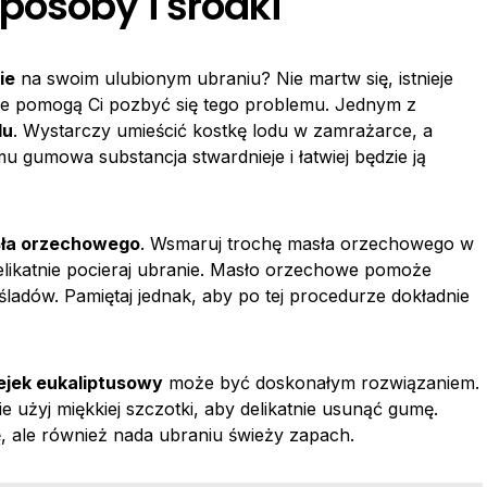
osoby i środki
ie
na swoim ulubionym ubraniu? Nie martw się, istnieje
re pomogą Ci pozbyć się tego problemu. Jednym z
du
. Wystarczy umieścić kostkę lodu w zamrażarce, a
mu gumowa substancja stwardnieje i łatwiej będzie ją
ła orzechowego
. Wsmaruj trochę masła orzechowego w
delikatnie pocieraj ubranie. Masło orzechowe pomoże
śladów. Pamiętaj jednak, aby po tej procedurze dokładnie
ejek eukaliptusowy
może być doskonałym rozwiązaniem.
 użyj miękkiej szczotki, aby delikatnie usunąć gumę.
mę, ale również nada ubraniu świeży zapach.