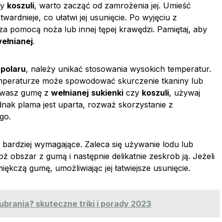
zy
koszuli
, warto zacząć od zamrożenia jej. Umieść
ardnieje, co ułatwi jej usunięcie. Po wyjęciu z
za pomocą noża lub innej tępej krawędzi. Pamiętaj, aby
ełnianej
.
b
polaru
, należy unikać stosowania wysokich temperatur.
emperaturze może spowodować skurczenie tkaniny lub
usuwasz gumę z
wełnianej
sukienki
czy
koszuli
, używaj
ednak plama jest uparta, rozważ skorzystanie z
go.
bardziej wymagające. Zaleca się używanie lodu lub
obszar z gumą i następnie delikatnie zeskrob ją. Jeżeli
miękczą gumę, umożliwiając jej łatwiejsze usunięcie.
ubrania? skuteczne triki i porady 2023