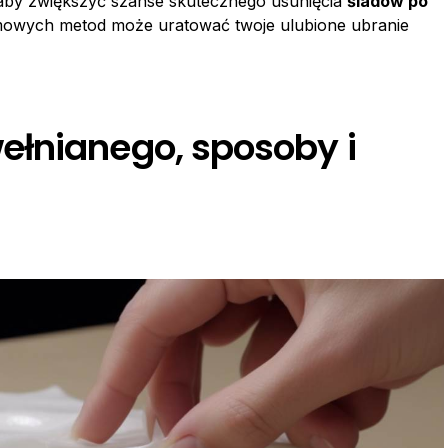
 aby zwiększyć szanse skutecznego usunięcia
śladów po
omowych metod może uratować twoje ulubione ubranie
łnianego, sposoby i