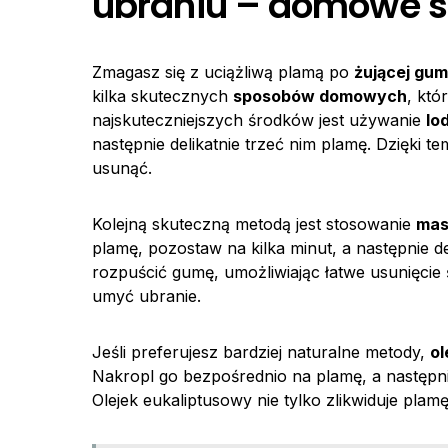
ubraniu – domowe sp
Zmagasz się z uciążliwą plamą po
żującej gum
kilka skutecznych
sposobów domowych
, któ
najskuteczniejszych środków jest używanie
lo
następnie delikatnie trzeć nim plamę. Dzięki te
usunąć.
Kolejną skuteczną metodą jest stosowanie
mas
plamę, pozostaw na kilka minut, a następnie 
rozpuścić gumę, umożliwiając łatwe usunięcie 
umyć ubranie.
Jeśli preferujesz bardziej naturalne metody,
ol
Nakropl go bezpośrednio na plamę, a następnie
Olejek eukaliptusowy nie tylko zlikwiduje pla