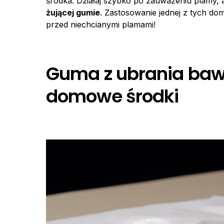
środka. Działaj szybko po zauważeniu plamy,
żującej gumie
. Zastosowanie jednej z tych d
przed niechcianymi plamami!
Guma z ubrania bawe
domowe środki