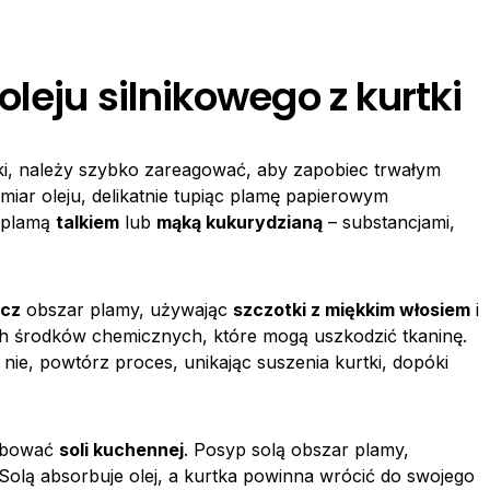
leju silnikowego z kurtki
ki, należy szybko zareagować, aby zapobiec trwałym
iar oleju, delikatnie tupiąc plamę papierowym
y plamą
talkiem
lub
mąką kukurydzianą
– substancjami,
cz
obszar plamy, używając
szczotki z miękkim włosiem
i
ych środków chemicznych, które mogą uszkodzić tkaninę.
nie, powtórz proces, unikając suszenia kurtki, dopóki
róbować
soli kuchennej
. Posyp solą obszar plamy,
. Solą absorbuje olej, a kurtka powinna wrócić do swojego