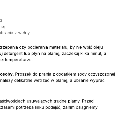
i
nej
ubrania z wełny
 trzepania czy pocierania materiału, by nie wbić oleju
uj
detergent lub płyn na plamę, zaczekaj kilka minut, a
ej temperaturze.
osoby
. Proszek do prania z dodatkiem sody oczyszczonej
należy delikatnie wetrzeć w plamę, a ubranie wyprać
łaściwościach usuwających trudne plamy. Przed
zasami potrzeba kilku podejść, zanim osiągniemy