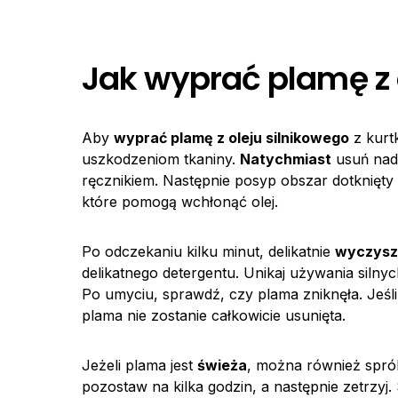
Jak wyprać plamę z o
Aby
wyprać plamę z oleju silnikowego
z kurt
uszkodzeniom tkaniny.
Natychmiast
usuń nadm
ręcznikiem. Następnie posyp obszar dotknięt
które pomogą wchłonąć olej.
Po odczekaniu kilku minut, delikatnie
wyczysz
delikatnego detergentu. Unikaj używania siln
Po umyciu, sprawdź, czy plama zniknęła. Jeśli 
plama nie zostanie całkowicie usunięta.
Jeżeli plama jest
świeża
, można również sp
pozostaw na kilka godzin, a następnie zetrzyj