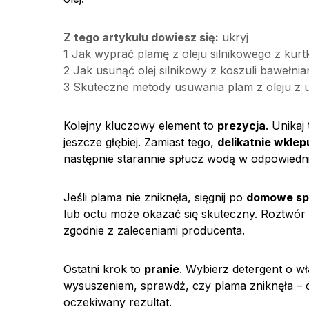
Z tego artykułu dowiesz się:
ukryj
1
Jak wyprać plamę z oleju silnikowego z kurtk
2
Jak usunąć olej silnikowy z koszuli bawełnia
3
Skuteczne metody usuwania plam z oleju z 
Kolejny kluczowy element to
prezycja
. Unikaj
jeszcze głębiej. Zamiast tego,
delikatnie wklep
następnie starannie spłucz wodą w odpowiedni
Jeśli plama nie zniknęła, sięgnij po
domowe sp
lub octu może okazać się skuteczny. Roztwór 
zgodnie z zaleceniami producenta.
Ostatni krok to
pranie
. Wybierz detergent o w
wysuszeniem, sprawdź, czy plama zniknęła – c
oczekiwany rezultat.