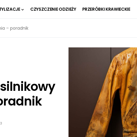
TYLIZACJE
CZYSZCZENIE ODZIEŻY
PRZERÓBKI KRAWIECKIE
nia – poradnik
 silnikowy
oradnik
23