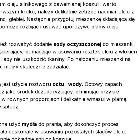
m oleju silnikowego z bawełnianej koszuli, warto
rwszym kroku, należy delikatnie zetrzeć nadmiar oleju z
cji głębiej. Następnie przygotuj mieszankę składającą się
 pomoże rozbijać i usuwać uporczywe plamy oleju.
nież rozważyć dodanie
sody oczyszczonej
do mieszanki.
ścierający, pomagając w usuwaniu resztek oleju z włókien
aby nie uszkodzić tkaniny. Po nałożeniu mieszanki na
ki mogły skutecznie zadziałać.
 jest użycie roztworu
octu
i
wody
. Octowy zapach
ież jako środek dezodoryzujący, eliminując przykre
 w równych proporcjach i delikatnie wmasuj w plamę.
e spłucz.
ożna użyć
mydła
do prania, aby dokończyć proces
iała doskonale w usuwaniu pozostałych śladów oleju.
pnie dokładnie spłucz koszulę.