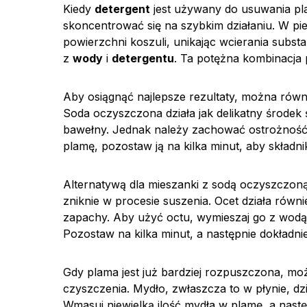
Kiedy
detergent
jest używany do usuwania pla
skoncentrować się na szybkim działaniu. W pie
powierzchni koszuli, unikając wcierania substan
z
wody
i
detergentu
. Ta potężna kombinacja
Aby osiągnąć najlepsze rezultaty, można rów
Soda oczyszczona działa jak delikatny środek 
bawełny. Jednak należy zachować ostrożność, 
plamę, pozostaw ją na kilka minut, aby składni
Alternatywą dla mieszanki z sodą oczyszczoną
zniknie w procesie suszenia. Ocet działa równ
zapachy. Aby użyć octu, wymieszaj go z wodą
Pozostaw na kilka minut, a następnie dokładni
Gdy plama jest już bardziej rozpuszczona, m
czyszczenia. Mydło, zwłaszcza to w płynie, dz
Wmasuj niewielką ilość mydła w plamę, a nastę