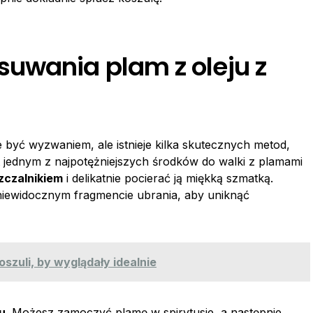
uwania plam z oleju z
 być wyzwaniem, ale istnieje kilka skutecznych metod,
t jednym z najpotężniejszych środków do walki z plamami
zczalnikiem
i delikatnie pocierać ją miękką szmatką.
 niewidocznym fragmencie ubrania, aby uniknąć
zuli, by wyglądały idealnie
u
. Możesz zamoczyć plamę w spirytusie, a następnie